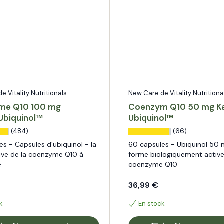
 Vitality Nutritionals
New Care de Vitality Nutritiona
me Q10 100 mg
Coenzym Q10 50 mg K
Ubiquinol™
Ubiquinol™
(484)
(66)
s - Capsules d'ubiquinol - la
60 capsules - Ubiquinol 50 
ive de la coenzyme Q10 à
forme biologiquement active
e
coenzyme Q10
36,99 €
k
En stock