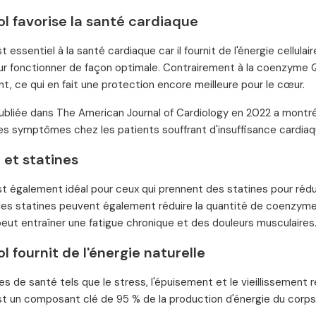
ol favorise la santé cardiaque
st essentiel à la santé cardiaque car il fournit de l'énergie cellul
ur fonctionner de façon optimale. Contrairement à la coenzyme 
nt, ce qui en fait une protection encore meilleure pour le cœur.
bliée dans The American Journal of Cardiology en 2022 a montré l'
es symptômes chez les patients souffrant d'insuffisance cardiaq
 et statines
est également idéal pour ceux qui prennent des statines pour rédu
, les statines peuvent également réduire la quantité de coenzy
peut entraîner une fatigue chronique et des douleurs musculaires
ol fournit de l'énergie naturelle
s de santé tels que le stress, l'épuisement et le vieillissement r
est un composant clé de 95 % de la production d'énergie du corps