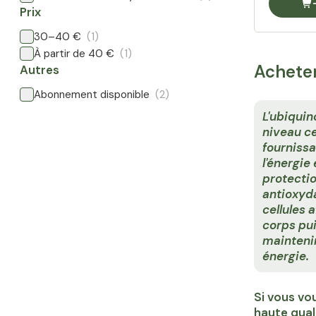
Prix
30–40 €
(1)
À partir de 40 €
(1)
Acheter
Autres
Abonnement disponible
(2)
L'ubiquin
niveau ce
fournissa
l'énergie
protecti
antioxyd
cellules a
corps pu
mainteni
énergie.
Si vous vou
haute qual