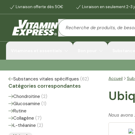
Livraison offerte dès 50€
Livraison en seulement 2-3 
Vitamines et essentiels
Bon pour
Substances
Accueil
Sub
Substances vitales spécifiques
(
62
)
Catégories correspondantes
Ubiq
Chondroïtine
(
2
)
Glucosamine
(
1
)
Rutine
Nous avons
Collagène
(
7
)
L-théanine
(
2
)