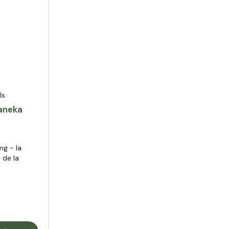
ls
aneka
mg - la
 de la