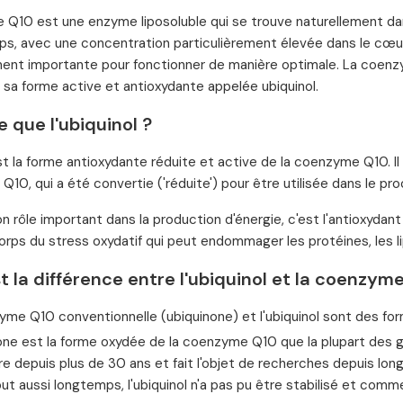
Q10 est une enzyme liposoluble qui se trouve naturellement dans 
ps, avec une concentration particulièrement élevée dans le cœur,
ment importante pour fonctionner de manière optimale. La coenz
 sa forme active et antioxydante appelée ubiquinol.
 que l'ubiquinol ?
st la forme antioxydante réduite et active de la coenzyme Q10. Il 
10, qui a été convertie ('réduite') pour être utilisée dans le pro
n rôle important dans la production d'énergie, c'est l'antioxydant
corps du stress oxydatif qui peut endommager les protéines, les li
t la différence entre l'ubiquinol et la coenzym
yme Q10 conventionnelle (ubiquinone) et l'ubiquinol sont des f
none est la forme oxydée de la coenzyme Q10 que la plupart des
re depuis plus de 30 ans et fait l'objet de recherches depuis lon
ut aussi longtemps, l'ubiquinol n'a pas pu être stabilisé et commerci