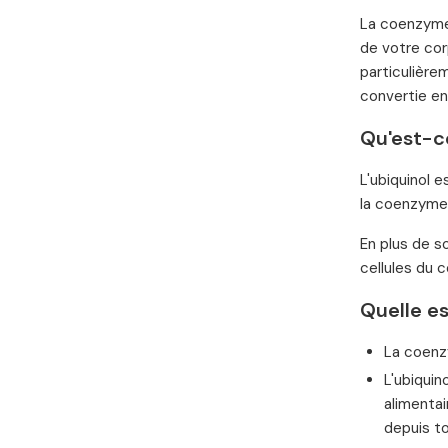
La coenzyme 
de votre cor
particulière
convertie en
Qu'est-ce
L'ubiquinol e
la coenzyme Q
En plus de so
cellules du 
Quelle es
La coenz
L'ubiqui
alimentai
depuis to