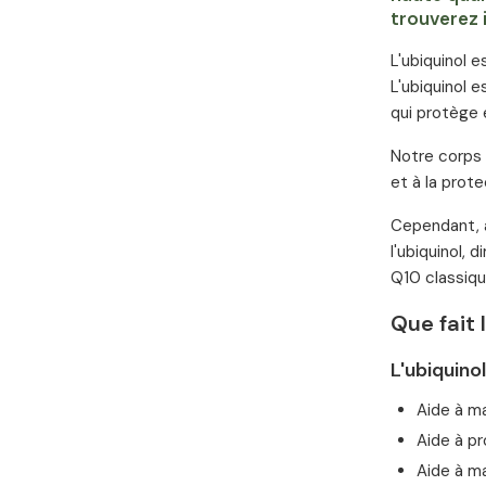
trouverez 
L'ubiquinol 
L'ubiquinol e
qui protège 
Notre corps 
et à la prot
Cependant, à
l'ubiquinol,
Q10 classiqu
Que fait 
L'ubiquino
Aide à ma
Aide à pr
Aide à ma