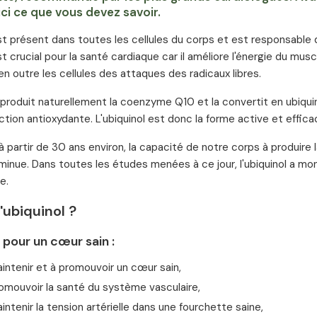
ici ce que vous devez savoir.
est présent dans toutes les cellules du corps et est responsable d
st crucial pour la santé cardiaque car il améliore l'énergie du mus
en outre les cellules des attaques des radicaux libres.
produit naturellement la coenzyme Q10 et la convertit en ubiquin
ection antioxydante. L'ubiquinol est donc la forme active et effi
 partir de 30 ans environ, la capacité de notre corps à produire 
 diminue. Dans toutes les études menées à ce jour, l'ubiquinol a m
e.
l'ubiquinol ?
l pour un cœur sain :
intenir et à promouvoir un cœur sain,
omouvoir la santé du système vasculaire,
intenir la tension artérielle dans une fourchette saine,