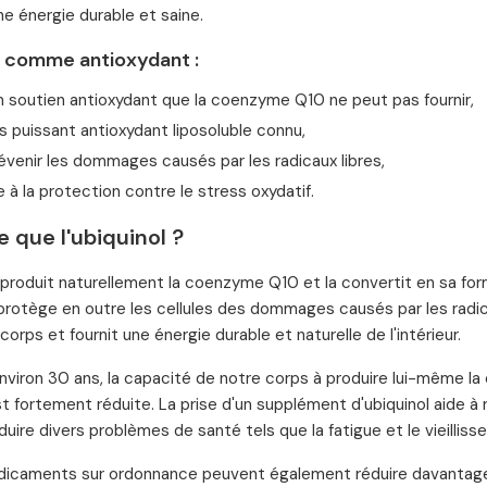
ne énergie durable et saine.
l comme antioxydant :
n soutien antioxydant que la coenzyme Q10 ne peut pas fournir,
us puissant antioxydant liposoluble connu,
évenir les dommages causés par les radicaux libres,
 à la protection contre le stress oxydatif.
 que l'ubiquinol ?
produit naturellement la coenzyme Q10 et la convertit en sa forme 
t protège en outre les cellules des dommages causés par les radica
corps et fournit une énergie durable et naturelle de l'intérieur.
environ 30 ans, la capacité de notre corps à produire lui-même la
est fortement réduite. La prise d'un supplément d'ubiquinol aide à 
duire divers problèmes de santé tels que la fatigue et le vieilli
dicaments sur ordonnance peuvent également réduire davantage 