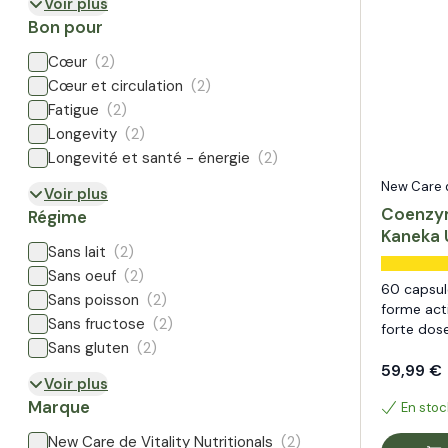
Voir plus
Bon pour
Cœur
(2)
Cœur et circulation
(2)
Fatigue
(2)
Longevity
(2)
Longevité et santé - énergie
(2)
New Care de
Voir plus
Coenzy
Régime
Kaneka 
Sans lait
(2)
Sans oeuf
(2)
60 capsule
Sans poisson
(2)
forme act
Sans fructose
(2)
forte dos
Sans gluten
(2)
59,99 €
Voir plus
Marque
En stoc
New Care de Vitality Nutritionals
(2)