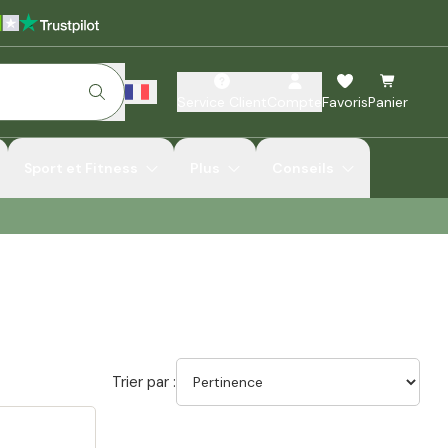
Service Client
Compte
Favoris
Panier
Sport et Fitness
Plus
Conseils
Trier par :