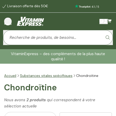
Livraison offerte dès 50€
:
4.1
/
5
Menu
VitaminExpress – des compléments de la plus haute
qualité !
Accueil
Substances vitales spécifiques
Chondroïtine
Chondroïtine
Nous avons
2 produits
qui correspondent à votre
sélection actuelle