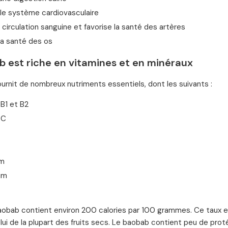
 le système cardiovasculaire
la circulation sanguine et favorise la santé des artères
la santé des os
b est riche en vitamines et en minéraux
urnit de nombreux nutriments essentiels, dont les suivants :
B1 et B2
 C
um
um
baobab contient environ 200 calories par 100 grammes. Ce taux es
celui de la plupart des fruits secs. Le baobab contient peu de pr