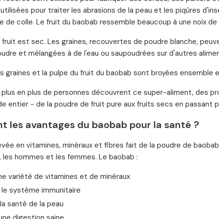
tilisées pour traiter les abrasions de la peau et les piqûres d'ins
te de colle. Le fruit du baobab ressemble beaucoup à une noix de
du fruit est sec. Les graines, recouvertes de poudre blanche, pe
udre et mélangées à de l'eau ou saupoudrées sur d'autres aliment
es graines et la pulpe du fruit du baobab sont broyées ensembl
 plus en plus de personnes découvrent ce super-aliment, des pr
e entier - de la poudre de fruit pure aux fruits secs en passant p
nt les avantages du baobab pour la santé ?
evée en vitamines, minéraux et fibres fait de la poudre de baobab
, les hommes et les femmes. Le baobab :
ne variété de vitamines et de minéraux
 le système immunitaire
la santé de la peau
une digestion saine