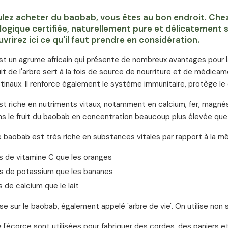
ulez acheter du baobab, vous êtes au bon endroit. Che
ologique certifiée, naturellement pure et délicatement
rirez ici ce qu'il faut prendre en considération.
t un agrume africain qui présente de nombreux avantages pour la
ruit de l'arbre sert à la fois de source de nourriture et de médica
tinaux. Il renforce également le système immunitaire, protège le c
t riche en nutriments vitaux, notamment en calcium, fer, magnési
s le fruit du baobab en concentration beaucoup plus élevée que d
 baobab est très riche en substances vitales par rapport à la mê
us de vitamine C que les oranges
lus de potassium que les bananes
us de calcium que le lait
se sur le baobab, également appelé 'arbre de vie'. On utilise non s
e l'écorce sont utilisées pour fabriquer des cordes, des paniers e