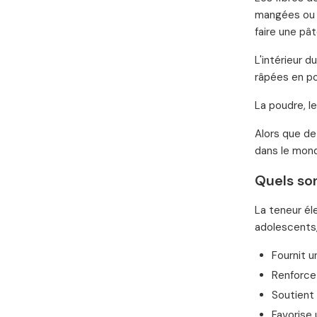
mangées ou u
faire une pâ
L'intérieur 
râpées en po
La poudre, l
Alors que de
dans le mond
Quels so
La teneur él
adolescents
Fournit u
Renforce
Soutient 
Favorise 