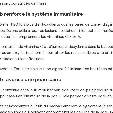
n sont constitués de fibres.
b renforce le système immunitaire
ntient 20 fois plus d'antioxydants que les baies de goji et d'a
les lésions cellulaires. Les lésions cellulaires et les cellules m
 naturels comprennent les vitamines C, E et A.
centration de vitamine C et d'autres antioxydants dans le baobab
 Les antioxydants aident à neutraliser les radicaux libres et à p
maladies et les affections.
evée en fibres nettoie le tube digestif, éliminant les bactéries p
b favorise une peau saine
C contenue dans le fruit du baobab aide votre corps à produire du
pour assurer l'élasticité de la peau. Cela permet à votre peau 
és antioxydantes du fruit du baobab améliorent également la santé
 radicaux libres qui peuvent endommager les cellules de la peau.