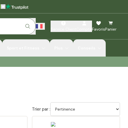
Service Client
Compte
Favoris
Panier
Sport et Fitness
Plus
Conseils
Trier par :