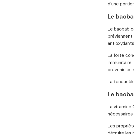
d'une portio
Le baoba
Le baobab co
préviennent 
antioxydants
La forte con
immunitaire.
prévenir les 
La teneur él
Le baoba
La vitamine 
nécessaires 
Les propriét
détruire les