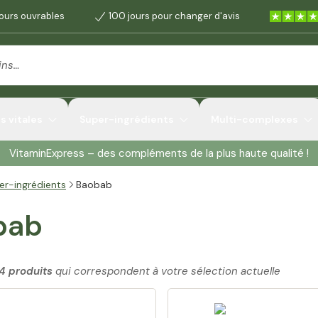
jours ouvrables
100 jours pour changer d'avis
 vitales
Super-ingrédients
Multi-complexes
VitaminExpress – des compléments de la plus haute qualité !
er-ingrédients
Baobab
bab
4 produits
qui correspondent à votre sélection actuelle