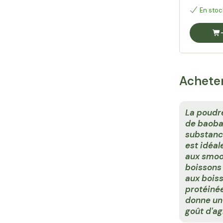
En stoc
Acheter
La poudre
de baoba
substance
est idéal
aux smoo
boissons 
aux bois
protéinée
donne un
goût d'a