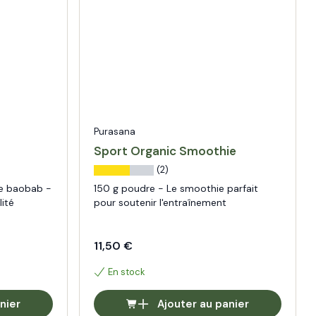
Purasana
Sport Organic Smoothie
(2)
e baobab -
150 g poudre - Le smoothie parfait
lité
pour soutenir l'entraînement
11,50 €
En stock
nier
Ajouter au panier