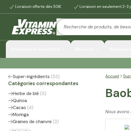
Livraison offerte dès 50€
Livraison en seulement 2-3 
Vitamines et essentiels
Bon pour
Substances
Accueil
Sup
Super-ingrédients
(
53
)
Catégories correspondantes
Bao
Herbe de blé
(
5
)
Quinoa
Cacao
(
4
)
Nous avons
Moringa
Graines de chanvre
(
2
)