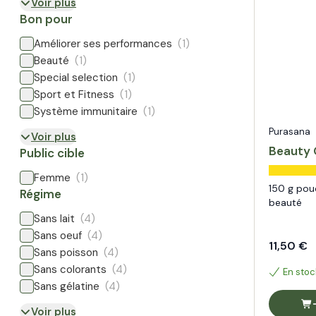
Voir plus
Bon pour
Améliorer ses performances
(1)
Beauté
(1)
Special selection
(1)
Sport et Fitness
(1)
Système immunitaire
(1)
Purasana
Voir plus
Beauty 
Public cible
Femme
(1)
150 g pou
Régime
beauté
Sans lait
(4)
Sans oeuf
(4)
11,50 €
Sans poisson
(4)
Sans colorants
(4)
En stoc
Sans gélatine
(4)
Voir plus