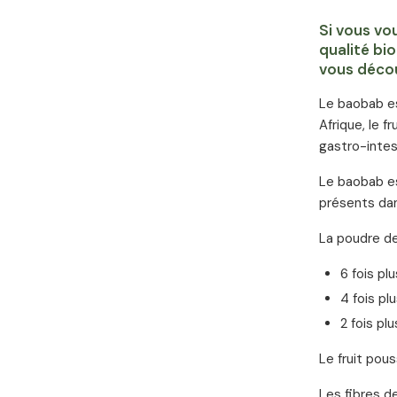
Si vous vo
qualité bi
vous découv
Le baobab es
Afrique, le f
gastro-intes
Le baobab es
présents dan
La poudre de
6 fois pl
4 fois p
2 fois pl
Le fruit pous
Les fibres d