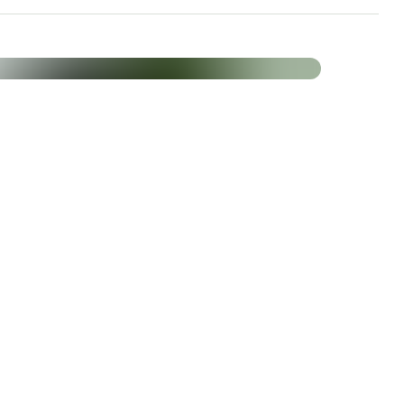
ique était la seule forme disponible en
de recherche pour que les scientifiques parviennent
.
duit (50 mg) d’une qualité et d’une pureté
breveté Kaneka Ubiquinol™.
psules molles
Quantité par 1 capsule
molle
50 mg