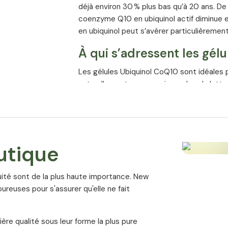
déjà environ 30 % plus bas qu’à 20 ans. De
coenzyme Q10 en ubiquinol actif diminue e
en ubiquinol peut s’avérer particulièrement 
À qui s’adressent les gél
Les gélules Ubiquinol CoQ10 sont idéales 
naturellement son organisme dans la lutte 
les personnes exposées à un stress oxy
(consommation d’alcool, de tabac, str
les personnes de plus de 40 ans, chez 
est moins efficace
utique
les personnes âgées, car le stress oxy
cuité sont de la plus haute importance. New
Chez les personnes en bonne santé jusqu’à
oureuses pour s'assurer qu'elle ne fait
facilement de la coenzyme Q10 et la conve
en ubiquinol peut déjà être bénéfique, mai
alternative adaptée.
ière qualité sous leur forme la plus pure