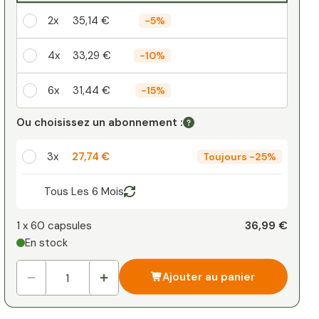
2x
35,14 €
-
5%
4x
33,29 €
-
10%
6x
31,44 €
-
15%
Votre remise personnelle
Ou choisissez un abonnement :
1
x
0,00 €
-
%
3x
27,74 €
Toujours
-
25%
Tous Les 6 Mois
36,99 €
1 x
60 capsules
En stock
Ajouter au panier