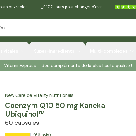
jours ouvrables
100 jours pour changer d'avis
 vitales
Super-ingrédients
Multi-complexes
VitaminExpress – des compléments de la plus haute qualité !
New Care de Vitality Nutritionals
Coenzym Q10 50 mg Kaneka
Ubiquinol™
60 capsules
(66 avis)