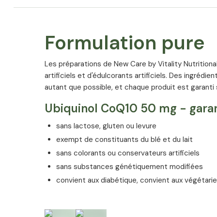
Formulation pure
Les préparations de New Care by Vitality Nutritio
artificiels et d'édulcorants artificiels. Des ingrédi
autant que possible, et chaque produit est garant
Ingrédients
Ubiquinol CoQ10 50 mg - garan
Huile de colza; émulsifiant: esters polyglycériques d
amidon modifié; humectant: glycérol; KANEKA UBI
sans lactose, gluten ou levure
(ubiquinol); agent d‘enrobage: cire d‘abeille; stabilis
exempt de constituants du blé et du lait
carraghénane; colorant: caramel ordinaire; stabilisan
sans colorants ou conservateurs artificiels
phosphates de sodium; émulsifiant: lécithines (
soj
sans substances génétiquement modifiées
Kaneka Ubiquinol™ et le label de qualité™ sont de
convient aux diabétique, convient aux végétari
déposées ou en cours de dépôt de Kaneka Corp.
Allergènes