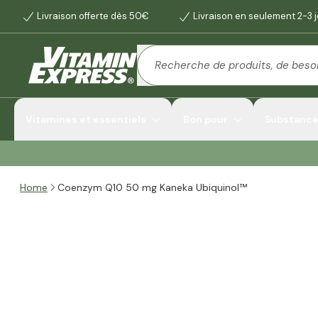
Livraison offerte dès 50€
Livraison en seulement 2-3 
Vitamines et essentiels
Bon pour
Substances
Home
Coenzym Q10 50 mg Kaneka Ubiquinol™