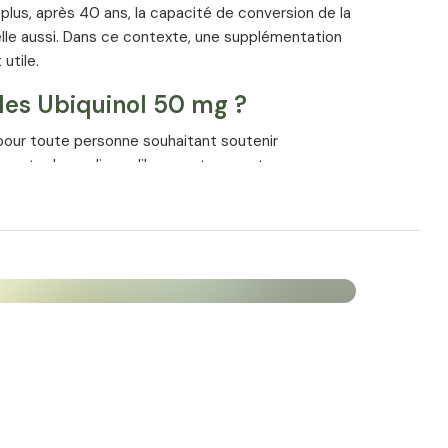
 plus, après 40 ans, la capacité de conversion de la
lle aussi. Dans ce contexte, une supplémentation
utile.
ules Ubiquinol 50 mg ?
pour toute personne souhaitant soutenir
contre les radicaux libres, notamment :
datif élevé en raison de leur mode de vie
ess physique ou mental important)
qui la conversion de la coenzyme Q10 en ubiquinol
datif augmente naturellement avec l’âge
 l’âge de 20 ou 30 ans, l’organisme produit
rtit en ubiquinol. À cet âge, une supplémentation
s la forme classique du Q10 (ubiquinone) reste une