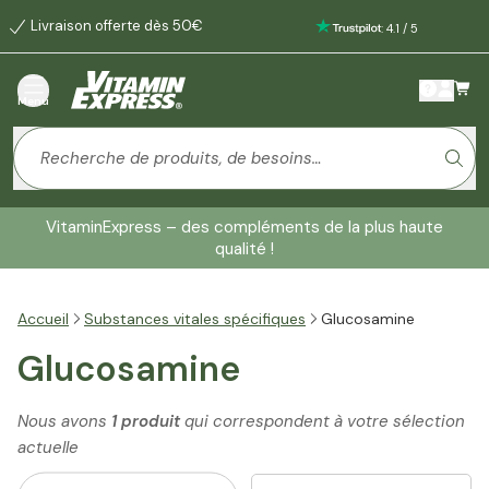
Livraison offerte dès 50€
:
4.1
/
5
Menu
VitaminExpress – des compléments de la plus haute
qualité !
Accueil
Substances vitales spécifiques
Glucosamine
Glucosamine
Nous avons
1 produit
qui correspondent à votre sélection
actuelle