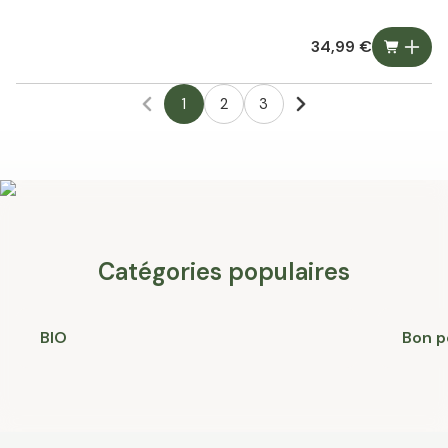
34,99 €
1
2
3
Catégories populaires
BIO
Bon p