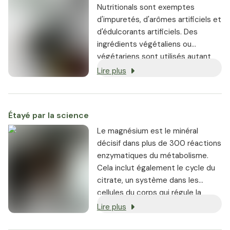
fibromyalgie et du syndrome de
Nutritionals sont exemptes
fatigue chronique. Il peut aider à
d'impuretés, d'arômes artificiels et
soulager leurs symptômes.
d'édulcorants artificiels. Des
ingrédients végétaliens ou
végétariens sont utilisés autant
que possible, et chaque produit
Lire plus
est garanti sans OGM.
Étayé par la science
Le magnésium est le minéral
décisif dans plus de 300 réactions
enzymatiques du métabolisme.
Cela inclut également le cycle du
citrate, un système dans les
cellules du corps qui régule la
production d'énergie dans le corps.
Lire plus
Les autres fonctions du
magnésium sont les suivantes :