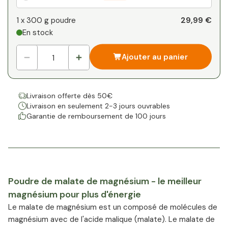
Votre remise personnelle
29,99 €
1 x
300 g poudre
En stock
1
x
0,00 €
-
%
Ajouter au panier
Livraison offerte dès 50€
Livraison en seulement 2-3 jours ouvrables
Garantie de remboursement de 100 jours
Poudre de malate de magnésium - le meilleur
magnésium pour plus d'énergie
Le malate de magnésium est un composé de molécules de
magnésium avec de l'acide malique (malate). Le malate de