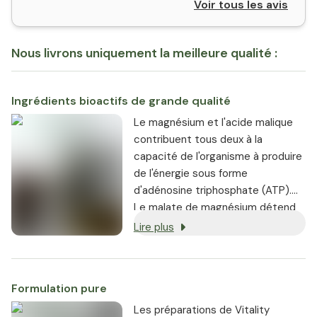
Voir tous les avis
Nous livrons uniquement la meilleure qualité :
Ingrédients bioactifs de grande qualité
Le magnésium et l'acide malique
contribuent tous deux à la
capacité de l'organisme à produire
de l'énergie sous forme
d'adénosine triphosphate (ATP).
Le malate de magnésium détend
les cellules musculaires et
Lire plus
augmente simultanément leur
niveau d'énergie. Le malate de
magnésium est donc
Formulation pure
particulièrement recommandé
pour les personnes souffrant de
Les préparations de Vitality