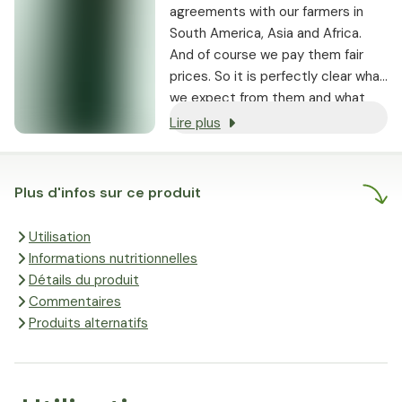
agreements with our farmers in
South America, Asia and Africa.
And of course we pay them fair
prices. So it is perfectly clear what
we expect from them and what
they pay for it. It is true that the
Lire plus
happier the farmers, the better
their products are. In this way,
quality, sustainability and fair trade
Plus d'infos sur ce produit
go hand in hand. In short: satisfied
farmers, satisfied customers. And
Utilisation
that in turn makes us happy.
Informations nutritionnelles
Détails du produit
Commentaires
Produits alternatifs