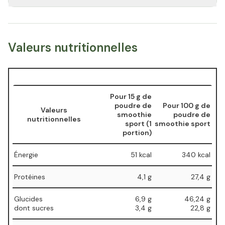
Valeurs nutritionnelles
Pour 15 g de
poudre de
Pour 100 g de
Valeurs
smoothie
poudre de
nutritionnelles
sport (1
smoothie sport
portion)
Énergie
51 kcal
340 kcal
Protéines
4,1 g
27,4 g
Glucides
6,9 g
46,24 g
⁠dont sucres
⁠3,4 g
⁠22,8 g