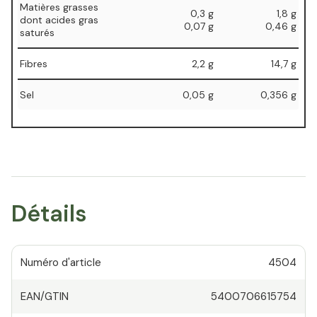
Matières grasses
0,3 g
1,8 g
⁠dont acides gras
⁠0,07 g
⁠0,46 g
saturés
Fibres
2,2 g
14,7 g
Sel
0,05 g
0,356 g
Détails
Numéro d'article
4504
EAN/GTIN
5400706615754