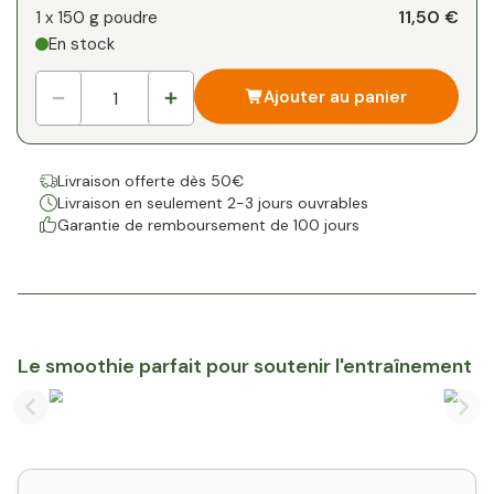
Votre remise personnelle
11,50 €
1 x
150 g poudre
En stock
1
x
0,00 €
-
%
Ajouter au panier
Livraison offerte dès 50€
Livraison en seulement 2-3 jours ouvrables
Garantie de remboursement de 100 jours
Le smoothie parfait pour soutenir l'entraînement
Previous slide
Nex