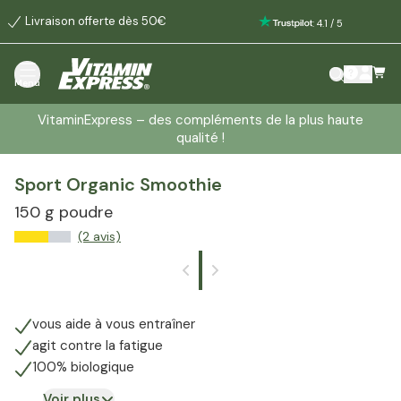
Livraison offerte dès 50€
:
4.1
/
5
Menu
VitaminExpress – des compléments de la plus haute
qualité !
Sport Organic Smoothie
150 g poudre
(2 avis)
vous aide à vous entraîner
agit contre la fatigue
100% biologique
Voir plus