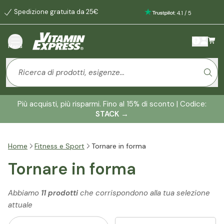
Spedizione gratuita da 25€
:
4.1
/
5
Menù
Più acquisti, più risparmi. Fino al 15% di sconto | Codice:
STACK
→
Home
Fitness e Sport
Tornare in forma
Tornare in forma
Abbiamo
11 prodotti
che corrispondono alla tua selezione
attuale