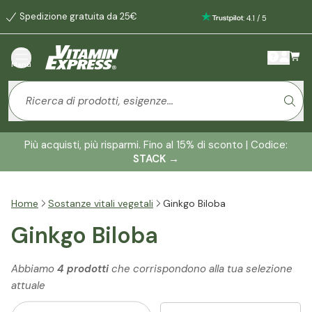
Spedizione gratuita da 25€
:
4.1
/
5
Menù
Più acquisti, più risparmi. Fino al 15% di sconto | Codice:
STACK
→
Home
Sostanze vitali vegetali
Ginkgo Biloba
Ginkgo Biloba
Abbiamo
4 prodotti
che corrispondono alla tua selezione
attuale