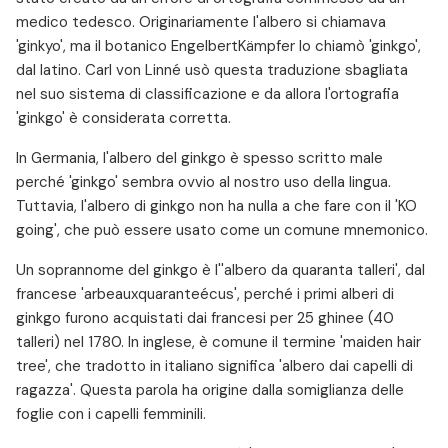
medico tedesco. Originariamente l'albero si chiamava
'ginkyo', ma il botanico EngelbertKämpfer lo chiamò 'ginkgo',
dal latino. Carl von Linné usò questa traduzione sbagliata
nel suo sistema di classificazione e da allora l'ortografia
'ginkgo' è considerata corretta.
In Germania, l'albero del ginkgo è spesso scritto male
perché 'ginkgo' sembra ovvio al nostro uso della lingua.
Tuttavia, l'albero di ginkgo non ha nulla a che fare con il 'KO
going', che può essere usato come un comune mnemonico.
Un soprannome del ginkgo è l''albero da quaranta talleri', dal
francese 'arbeauxquaranteécus', perché i primi alberi di
ginkgo furono acquistati dai francesi per 25 ghinee (40
talleri) nel 1780. In inglese, è comune il termine 'maiden hair
tree', che tradotto in italiano significa 'albero dai capelli di
ragazza'. Questa parola ha origine dalla somiglianza delle
foglie con i capelli femminili.