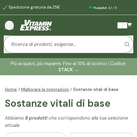
Spedizione gratuita da 25€
:
4.1
/
5
Menù
Più acquisti, più risparmi. Fino al 15% di sconto | Codice:
STACK
→
Home
Migliorare le prestazioni
Sostanze vitali di base
Sostanze vitali di base
Abbiamo
8 prodotti
che corrispondono alla tua selezione
attuale