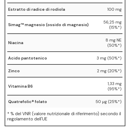
Estratto di radice di rodiola
100 mg
56,25 mg
Simag™ magnesio (ossido di magnesio)
(15%*)
8 mg NE
Niacina
(50%*)
Acido pantotenico
3 mg (50%*)
Zinco
2 mg (20%*)
1,33 mg
Vitamina B6
(95%*)
Quatrefolic® folato
50 µg (25%*)
* % del VNR (valore nutrizionale di riferimento) secondo il
regolamento dell'UE