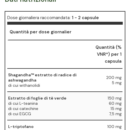
Dose giornaliera raccomandata:
1 -
2 capsule
Quantità per dose giornalier
Quantità (%
VNR*) per 1
capsula
Shagandha™ estratto di radice di
200 mg
ashwagandha
5 mg
di cui withanolidi
Estratto di foglie di tè verde
150 mg
di cui L-teanina
60 mg
di cui catechine
15 mg
di cui EGCG
7,5 mg
L-triptofano
100 mg