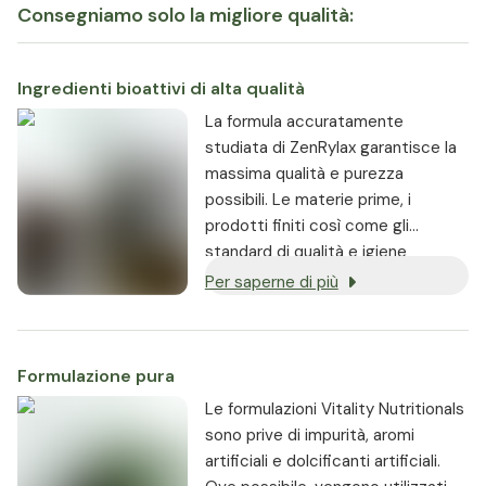
Consegniamo solo la migliore qualità:
Ingredienti bioattivi di alta qualità
La formula accuratamente
studiata di ZenRylax garantisce la
massima qualità e purezza
possibili. Le materie prime, i
prodotti finiti così come gli
standard di qualità e igiene
dell’intero processo produttivo
Per saperne di più
sono sottoposti a monitoraggio
costante.
Formulazione pura
Le formulazioni Vitality Nutritionals
sono prive di impurità, aromi
artificiali e dolcificanti artificiali.