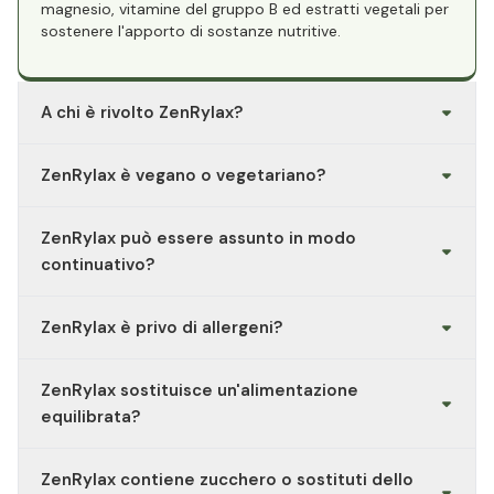
magnesio, vitamine del gruppo B ed estratti vegetali per
sostenere l'apporto di sostanze nutritive.
A chi è rivolto ZenRylax?
Agli adulti che desiderano integrare il proprio apporto
ZenRylax è vegano o vegetariano?
giornaliero di micronutrienti selezionati, in particolare
durante le fasi della vita più stressanti o impegnative.
ZenRylax è vegano e adatto alle diete vegane.
ZenRylax può essere assunto in modo
continuativo?
Gli integratori alimentari sono concepiti per essere
ZenRylax è privo di allergeni?
assunti regolarmente. Attenersi alle raccomandazioni di
assunzione e consultare un medico in caso di dubbi.
Il prodotto non contiene allergeni quali glutine, lattosio,
Non superare la dose raccomandata.
ZenRylax sostituisce un'alimentazione
pesce, uova, latte, soia, lievito, frumento, crostacei,
frutta a guscio o arachidi. Consulta sempre l'elenco
equilibrata?
degli ingredienti per evitare eventuali intolleranze e
chiedi un parere medico in caso di dubbio.
No, assolutamente no. Gli integratori alimentari servono
ZenRylax contiene zucchero o sostituti dello
come complemento e non sostituiscono