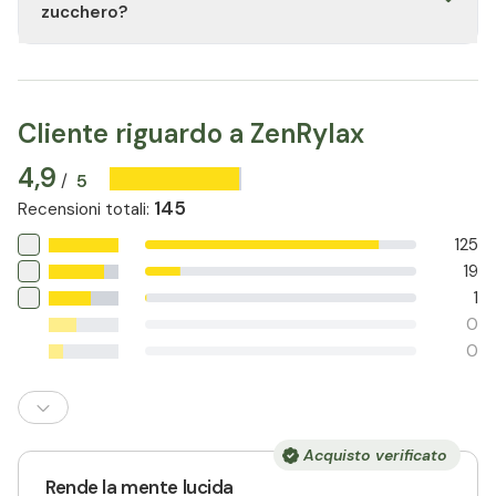
un'alimentazione equilibrata e varia.
zucchero?
Il prodotto non contiene zucchero né sostituti dello
zucchero. Tuttavia, consulti sempre l'elenco degli
ingredienti per evitare eventuali intolleranze.
Cliente riguardo a ZenRylax
4,9
5
/
145
Recensioni totali
:
125
19
1
0
0
Acquisto verificato
Rende la mente lucida