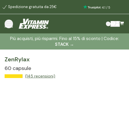
Spedizione gratuita da 25€
:
4.1
/
5
Menù
Più acquisti, più risparmi. Fino al 15% di sconto | Codice:
STACK
→
ZenRylax
60 capsule
(145 recensioni)