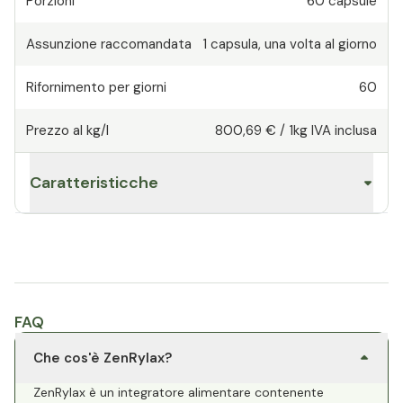
Porzioni
60
capsule
Assunzione raccomandata
1
capsula
,
una volta al giorno
Rifornimento per giorni
60
Prezzo al kg/l
800,69 €
/
1kg
IVA inclusa
Caratteristicche
FAQ
Che cos'è ZenRylax?
ZenRylax è un integratore alimentare contenente