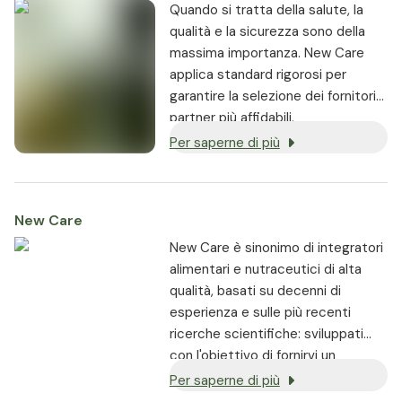
Quando si tratta della salute, la
qualità e la sicurezza sono della
massima importanza. New Care
applica standard rigorosi per
garantire la selezione dei fornitori
partner più affidabili.
Per saperne di più
New Care
New Care è sinonimo di integratori
alimentari e nutraceutici di alta
qualità, basati su decenni di
esperienza e sulle più recenti
ricerche scientifiche: sviluppati
con l'obiettivo di fornirvi un
supporto ottimale in base alle
Per saperne di più
vostre esigenze individuali.