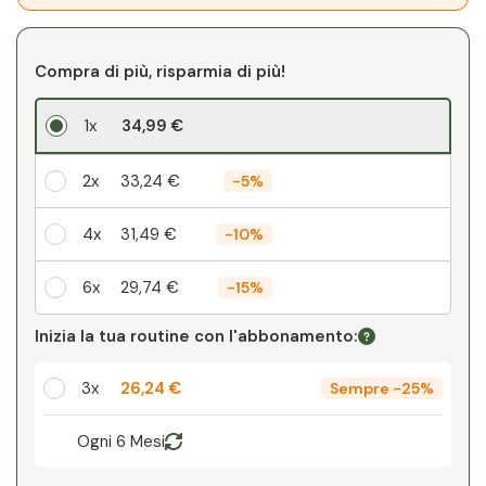
Compra di più, risparmia di più!
1x
34,99 €
2x
33,24 €
-
5%
4x
31,49 €
-
10%
6x
29,74 €
-
15%
Il vostro sconto personale
Inizia la tua routine con l'abbonamento:
1
x
0,00 €
-
%
3x
26,24 €
Sempre
-
25%
Ogni 6 Mesi