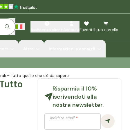
Assistenza clienti
Account
Favoriti
Il tuo carrello
port
Altro
Informazioni e consigli
rali – Tutto quello che c'è da sapere
 Tutto
Risparmia il 10%
iscrivendoti alla
nostra newsletter.
Indirizzo email
*