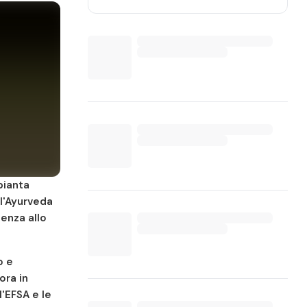
pianta
ll'Ayurveda
tenza allo
o e
ora in
l'EFSA e le