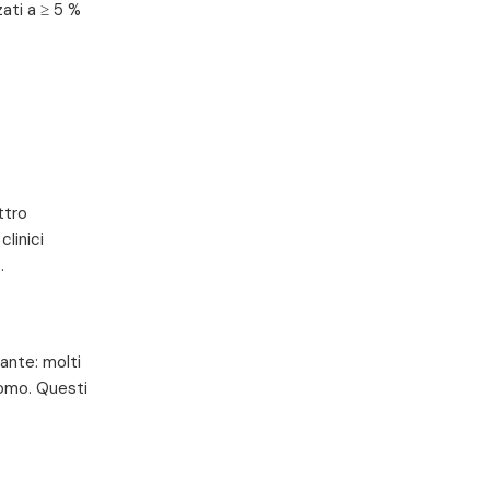
zati a ≥ 5 %
ttro
clinici
.
ante: molti
'uomo. Questi