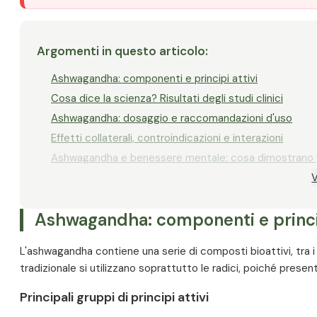
Argomenti in questo articolo
:
Ashwagandha: componenti e principi attivi
Cosa dice la scienza? Risultati degli studi clinici
Ashwagandha: dosaggio e raccomandazioni d'uso
Effetti collaterali, controindicazioni e interazioni
Ashwagandha e benessere mentale: cosa dimostrano g
V
Ashwagandha e prestazioni fisiche
Ashwagandha e salute ormonale
Ashwagandha: componenti e princip
Ashwagandha e sistema immunitario
Ashwagandha e salute delle ossa
L'ashwagandha contiene una serie di composti bioattivi, tra i qu
Ashwagandha e forma cardiorespiratoria
tradizionale si utilizzano soprattutto le radici, poiché prese
Ashwagandha e invecchiamento sano
Principali gruppi di principi attivi
Combinazioni con altri integratori alimentari