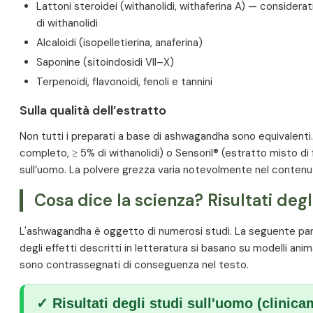
Riferimenti bibliografici
Lattoni steroidei (withanolidi, withaferina A) — considerati i
di withanolidi
Alcaloidi (isopelletierina, anaferina)
Saponine (sitoindosidi VII–X)
Terpenoidi, flavonoidi, fenoli e tannini
Sulla qualità dell’estratto
Non tutti i preparati a base di ashwagandha sono equivalenti
completo, ≥ 5% di withanolidi) o Sensoril® (estratto misto di fo
sull’uomo. La polvere grezza varia notevolmente nel contenut
Cosa dice la scienza? Risultati degli
L'ashwagandha è oggetto di numerosi studi. La seguente panora
degli effetti descritti in letteratura si basano su modelli ani
sono contrassegnati di conseguenza nel testo.
✓ Risultati degli studi sull'uomo (clinica