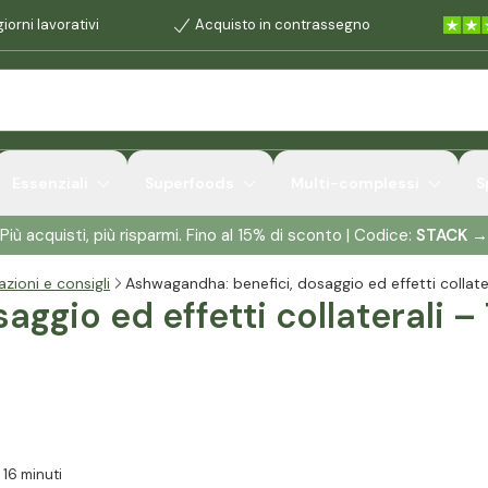
iorni lavorativi
Acquisto in contrassegno
tudi
Essenziali
Superfoods
Multi-complessi
S
Più acquisti, più risparmi. Fino al 15% di sconto | Codice:
STACK
→
zioni e consigli
Ashwagandha: benefici, dosaggio ed effetti collate
ggio ed effetti collaterali –
 16 minuti