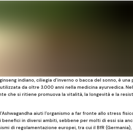
nseng indiano, ciliegia d'inverno o bacca del sonno, è una 
tilizzata da oltre 3.000 anni nella medicina ayurvedica. Ne
e che si ritiene promuova la vitalità, la longevità e la resis
l'Ashwagandha aiuti l'organismo a far fronte allo stress fisic
li benefici in diversi ambiti, sebbene per molti di essi sia anc
nismi di regolamentazione europei, tra cui il BfR (Germania), 