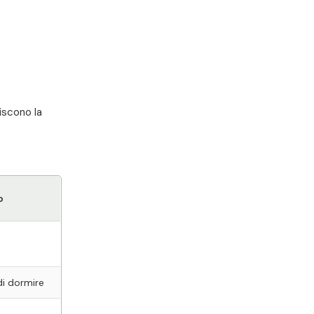
uiscono la
o
i dormire