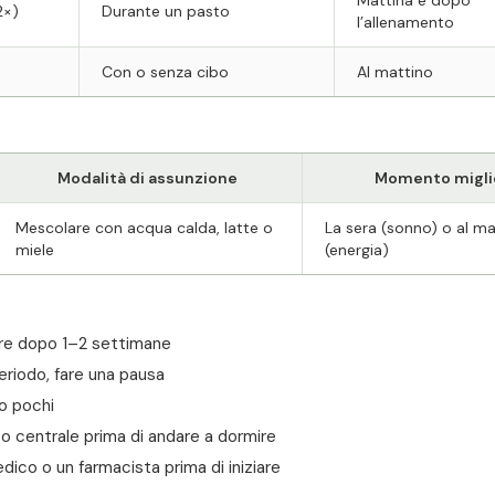
Mattina e dopo
2×)
Durante un pasto
l’allenamento
Con o senza cibo
Al mattino
Modalità di assunzione
Momento migli
Mescolare con acqua calda, latte o
La sera (sonno) o al ma
miele
(energia)
re dopo 1–2 settimane
riodo, fare una pausa
po pochi
o centrale prima di andare a dormire
ico o un farmacista prima di iniziare