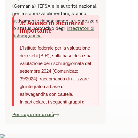
(Germania), l'EFSA e le autorità nazionali
per la sicurezza alimentare, stanno
attivamente riesaminando la sicurezza e
⚠ Avviso di sicurezza
lo status normativo degli
integratori di
importante
Ashwagandha
.
L'Istituto federale per la valutazione
dei rischi (BfR), sulla base della sua
valutazione dei rischi aggiornata del
settembre 2024 (Comunicato
39/2024), raccomanda di utilizzare
gli integratori a base di
ashwagandha con cautela.
In particolare, i seguenti gruppi di
persone non dovrebbero assumere
Per saperne di più
ashwagandha senza previa
consultazione medica:
Donne in gravidanza e in