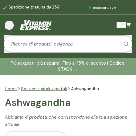
Spedizione gratuita da 25€
:
4.1
/
5
Menù
Più acquisti, più risparmi. Fino al 15% di sconto | Codice:
STACK
→
Home
Sostanze vitali vegetali
Ashwagandha
Ashwagandha
Abbiamo
4 prodotti
che corrispondono alla tua selezione
attuale