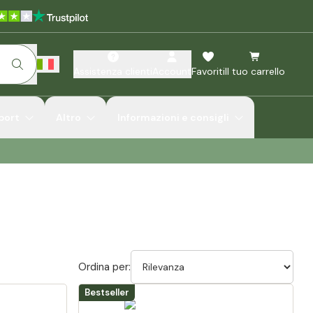
Assistenza clienti
Account
Favoriti
Il tuo carrello
port
Altro
Informazioni e consigli
Ordina per:
Bestseller