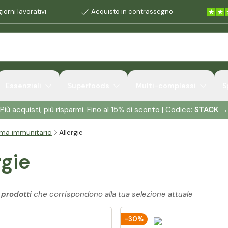
iorni lavorativi
Acquisto in contrassegno
Essenziali
Superfoods
Multi-complessi
S
Più acquisti, più risparmi. Fino al 15% di sconto | Codice:
STACK
→
ema immunitario
Allergie
rgie
 prodotti
che corrispondono alla tua selezione attuale
-30%