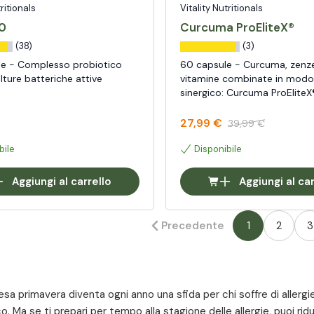
tritionals
Vitality Nutritionals
0
Curcuma ProEliteX®
(38)
(3)
e - Complesso probiotico
60 capsule - Curcuma, zenz
ture batteriche attive
vitamine combinate in modo
sinergico: Curcuma ProEliteX
27,99 €
39,99 €
bile
Disponibile
Aggiungi al carrello
Aggiungi al car
Precedente
1
2
3
sa primavera diventa ogni anno una sfida per chi soffre di allergi
o. Ma se ti prepari per tempo alla stagione delle allergie, puoi ridur