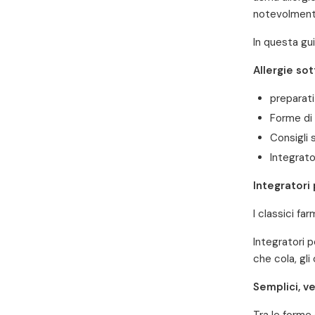
notevolmente
In questa gui
Allergie sot
preparati 
Forme di
Consigli 
Integrato
Integratori 
I classici fa
Integratori p
che cola, gli
Semplici, ve
Tra le forme 