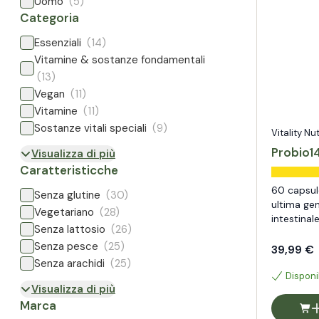
Uomo
(5)
Categoria
Essenziali
(14)
Vitamine & sostanze fondamentali
(13)
Vegan
(11)
Vitamine
(11)
Sostanze vitali speciali
(9)
Vitality Nu
Probio1
Visualizza di più
Caratteristicche
60 capsul
Senza glutine
(30)
ultima gen
Vegetariano
(28)
intestinal
Senza lattosio
(26)
Senza pesce
(25)
39,99 €
Senza arachidi
(25)
Disponi
Visualizza di più
Marca