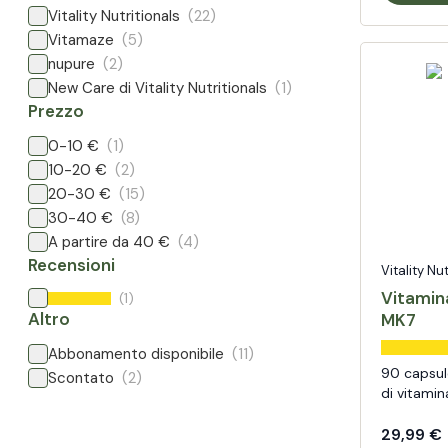
Vitality Nutritionals
(22)
Vitamaze
(5)
nupure
(2)
New Care di Vitality Nutritionals
(1)
Prezzo
0-10 €
(1)
10-20 €
(2)
20-30 €
(15)
30-40 €
(8)
A partire da 40 €
(4)
Recensioni
Vitality Nu
Vitamin
(1)
Altro
MK7
Abbonamento disponibile
(11)
90 capsul
Scontato
(2)
di vitamin
29,99 €