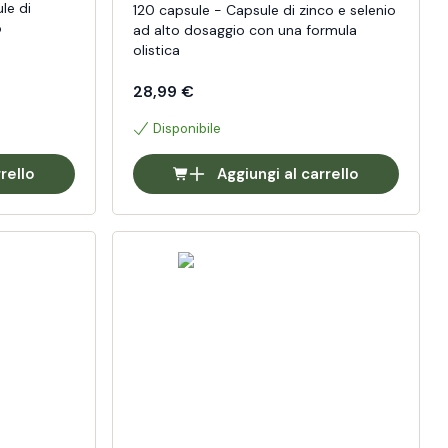
le di
120 capsule - Capsule di zinco e selenio
o
ad alto dosaggio con una formula
olistica
28,99 €
Disponibile
rello
Aggiungi al carrello