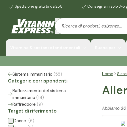
Spedizione gratuita da 25€
Consegna in solo 3-5 g
Vitamine & sostanze fondamentali
Buono per
Home
Sist
Sistema immunitario
(
55
)
Categorie corrispondenti
Alle
Rafforzamento del sistema
immunitario
(
14
)
Raffreddore
(
9
)
Abbiamo
30
Target di riferimento
Donne
(6)