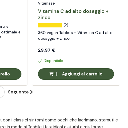
Vitamaze
Vitamina C ad alto dosaggio +
zinco
(2)
ero e
 ottimale e
360 vegan Tablets - Vitamina C ad alto
®
dosaggio + zinco
29,97 €
Disponibile
rello
Aggiungi al carrello
Seguente
e, con i classici sintomi come occhi che lacrimano, starnuti e
re in modo affidabile i fastidiosi disturbi e migliorare