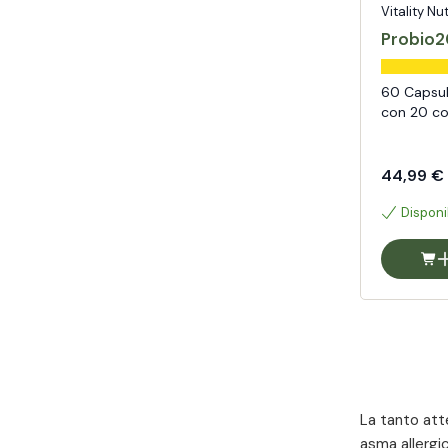
Vitality Nu
Probio2
60 Capsul
con 20 col
44,99 €
Disponi
La tanto atte
asma allergic