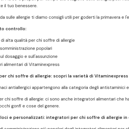
 il tuo benessere.
da sulle allergie ti diamo consigli utili per goderti la primavera e l
to controllo:
di alta qualità per chi soffre di allergie
 somministrazione popolari
sul dosaggio e sull'assunzione
ri alimentari di Vitaminexpress
per chi soffre di allergie: scopri la varietà di Vitaminexpress
rmaci antiallergici appartengono alla categoria degli antistaminici e 
er chi soffre di allergie: ci sono anche integratori alimentari che
 occhi gonfi e cose del genere.
loci e personalizzati: integratori per chi soffre di allergie i
di somministrazione più popolari degli integratori alimentari per chi 