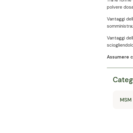
polvere dosa
Vantaggi del
somministraz
Vantaggi del
sciogliendolo
Assumere cor
Categ
MSM