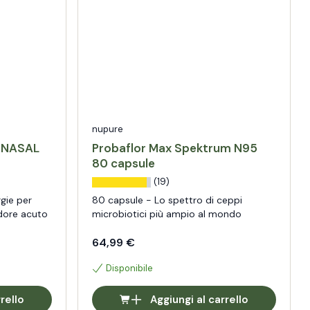
nupure
® NASAL
Probaflor Max Spektrum N95
80 capsule
(19)
rgie per
80 capsule - Lo spettro di ceppi
ddore acuto
microbiotici più ampio al mondo
64,99 €
Disponibile
rello
Aggiungi al carrello