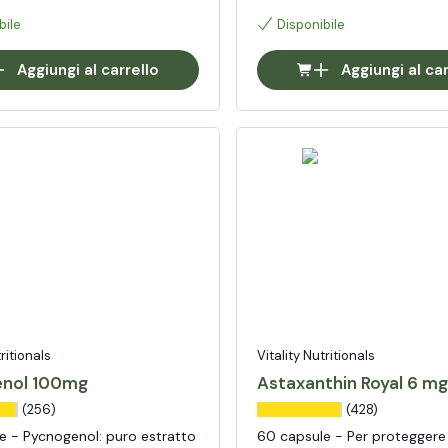
bile
Disponibile
Aggiungi al carrello
Aggiungi al car
tritionals
Vitality Nutritionals
enol 100mg
Astaxanthin Royal 6 mg
(256)
(428)
e - Pycnogenol: puro estratto
60 capsule - Per proteggere l