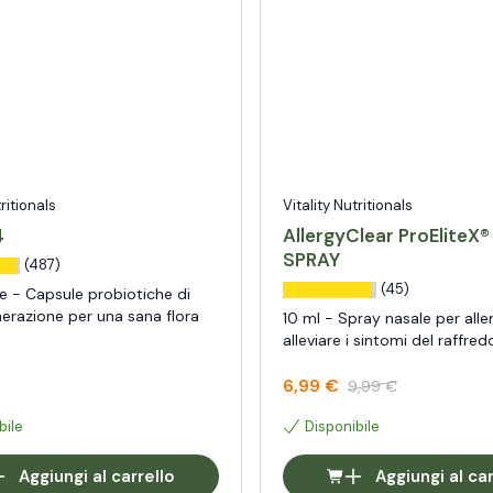
tritionals
Vitality Nutritionals
4
AllergyClear ProEliteX
SPRAY
(487)
(45)
e - Capsule probiotiche di
erazione per una sana flora
10 ml - Spray nasale per alle
e
alleviare i sintomi del raffre
6,99 €
9,99 €
bile
Disponibile
Aggiungi al carrello
Aggiungi al car