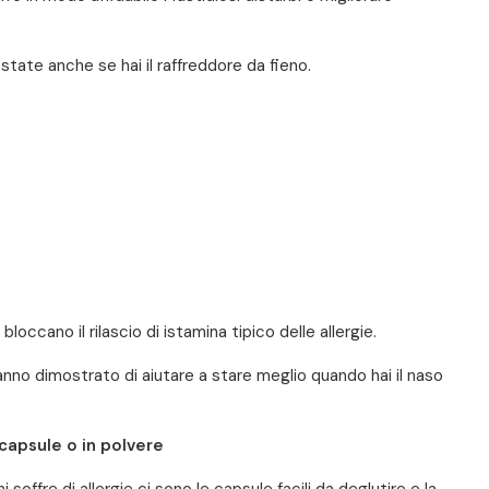
'estate anche se hai il raffreddore da fieno.
bloccano il rilascio di istamina tipico delle allergie.
 hanno dimostrato di aiutare a stare meglio quando hai il naso
n capsule o in polvere
soffre di allergie ci sono le capsule facili da deglutire e la