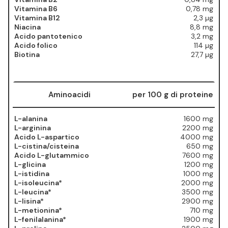
Vitamina B6
0,78 mg
Vitamina B12
2,3 µg
Niacina
8,8 mg
Acido pantotenico
3,2 mg
Acido folico
114 µg
Biotina
27,7 µg
Aminoacidi
per 100 g di proteine
L-alanina
1600 mg
L-arginina
2200 mg
Acido L-aspartico
4000 mg
L-cistina/cisteina
650 mg
Acido L-glutammico
7600 mg
L-glicina
1200 mg
L-istidina
1000 mg
L-isoleucina*
2000 mg
L-leucina*
3500 mg
L-lisina*
2900 mg
L-metionina*
710 mg
L-fenilalanina*
1900 mg