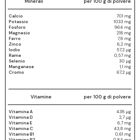
Minerali
per 100 g di polvere
Calcio
701 mg
Potassio
1033 mg
Fosforo
964 mg
Magnesio
218 mg
Ferro
7,8 mg
Zinco
6,2 mg
Iodio
57,2 µg
Rame
0,57 mg
Selenio
30 µg
Manganese
1,1 mg
Cromo
67,2 µg
Vitamine
per 100 g di polvere
Vitamina A
438 µg
Vitamina D
2,7 µg
Vitamina E
6,7 mg
Vitamina C
43,8 mg
Vitamina B1
0,61 mg
Vitamina B2
0,84 mg