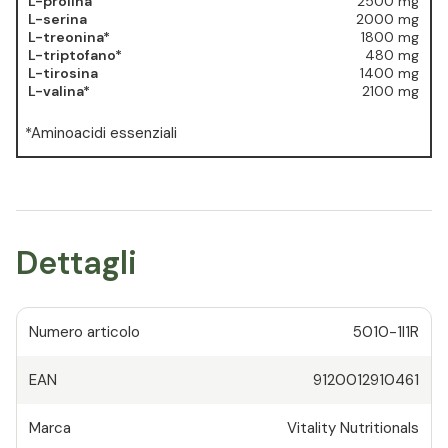
L-prolina
2500 mg
L-serina
2000 mg
L-treonina*
1800 mg
L-triptofano*
480 mg
L-tirosina
1400 mg
L-valina*
2100 mg
*Aminoacidi essenziali
Dettagli
Numero articolo
5010-1I1R
EAN
9120012910461
Marca
Vitality Nutritionals