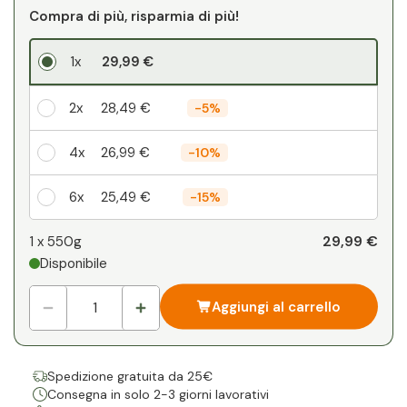
Compra di più, risparmia di più!
1x
29,99 €
2x
28,49 €
-
5%
4x
26,99 €
-
10%
6x
25,49 €
-
15%
Il vostro sconto personale
29,99 €
1 x
550g
Disponibile
1
x
0,00 €
-
%
Aggiungi al carrello
Spedizione gratuita da 25€
Consegna in solo 2-3 giorni lavorativi