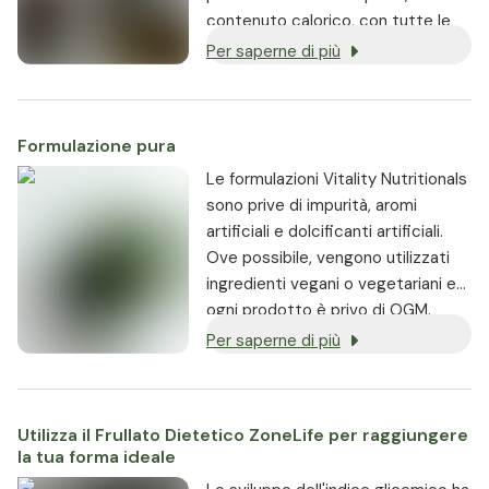
contenuto calorico, con tutte le
sostanze vitali importanti come
Per saperne di più
proteine, carboidrati, acidi grassi
essenziali, vitamine e minerali.
Formulazione pura
Le formulazioni Vitality Nutritionals
sono prive di impurità, aromi
artificiali e dolcificanti artificiali.
Ove possibile, vengono utilizzati
ingredienti vegani o vegetariani e
ogni prodotto è privo di OGM.
Per saperne di più
Utilizza il Frullato Dietetico ZoneLife per raggiungere
la tua forma ideale