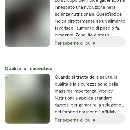
Lo sviluppo dell'indice glicemico ha
innescato una rivoluzione nella
scienza nutrizionale. Quest'indice
indica direttamente se un alimento
favorisce l'aumento di peso o fa
dimagrire. ZoneLife è stato
sviluppato sulla base di questa
Per saperne di più
scoperta unica.
Qualità farmaceutica
Quando si tratta della salute, la
qualità e la sicurezza sono della
massima importanza. Vitality
Nutritionals applica standard
rigorosi per garantire la selezione
dei fornitori partner più affidabili.
Per saperne di più