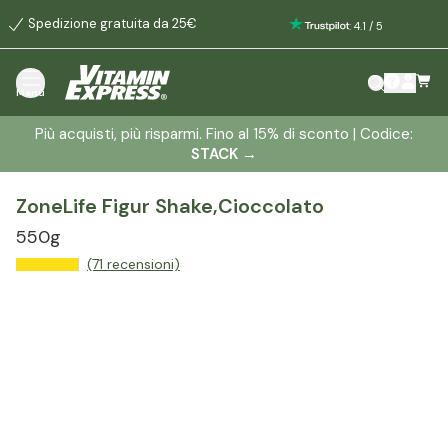
Spedizione gratuita da 25€
:
4.1
/
5
Menù
Più acquisti, più risparmi. Fino al 15% di sconto | Codice:
STACK
→
ZoneLife Figur Shake,Cioccolato
550g
(71 recensioni)