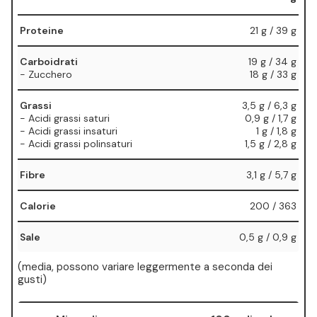
Proteine
21 g / 39 g
Carboidrati
19 g / 34 g
- Zucchero
18 g / 33 g
Grassi
3,5 g / 6,3 g
- Acidi grassi saturi
0,9 g / 1,7 g
- Acidi grassi insaturi
1 g / 1,8 g
- Acidi grassi polinsaturi
1,5 g / 2,8 g
Fibre
3,1 g / 5,7 g
Calorie
200 / 363
Sale
0,5 g / 0,9 g
⁠(media, possono variare leggermente a seconda dei
gusti)