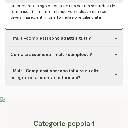
Un preparato singolo contiene una sostanza nutritiva in
forma isolata, mentre un multi-complesso riunisce
diversi ingredienti in una formulazione bilanciata.
I multi-complessi sono adatti a tutti?
Le formulazioni variano a seconda della composizione.
Come si assumono i multi-complessi?
Le informazioni sul gruppo target, sul dosaggio e sulle
istruzioni per l'uso sono riportate sulla confezione o
Le raccomandazioni di assunzione (quantità, orario, con
sulla pagina del rispettivo prodotto.
I Multi-Complessi possono influire su altri
o senza pasto) sono specifiche per ciascun prodotto e
sono riportate sulla confezione o nella descrizione del
integratori alimentari o farmaci?
prodotto.
In caso di assunzione contemporanea di più preparati o
se si stanno già assumendo farmaci, si consiglia di
consultare un medico o una farmacia.
Categorie popolari