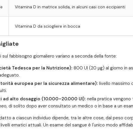
se
Vitamina D in matrice solida, in alcuni casi con eccipienti
Vitamina D da sciogliere in bocca
igliate
i sul fabbisogno giornaliero variano a seconda della fonte:
ietà Tedesca per la Nutrizione):
800 UI (20 µg) al giorno in 
adeguato.
torità europea per la sicurezza alimentare):
livello massimo d
lti.
i ad alto dosaggio (10.000–20.000 UI):
nella pratica vengono 
eo, di solito dopo aver consultato un medico o in base a un esa
datto a ciascun individuo dipende, tra le altre cose, dal peso cor
i livelli ematici attuali. Un esame del sangue è l'unico modo affidabi