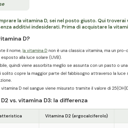
se
prare la vitamina D, sei nel posto giusto. Qui troverai v
enza additivi indesiderati. Prima di acquistare la vitami
vitamina D?
te il nome,
la vitamina D
non è una classica vitamina, ma un pro-
esposto alla luce solare (UVB).
ubile, quindi viene assorbita meglio se assunta con un pasto o un
di solito copre la maggior parte del fabbisogno attraverso la luc
azione.
o di vitamina D nel sangue viene misurato tramite il valore di 25(OH)D
D2 vs. vitamina D3: la differenza
atteristica
Vitamina D2 (ergocalciferolo)