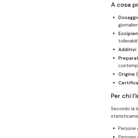
A cosa p
Dosaggio
giornalie
Eccipien
tollerabili
Additivi:
Preparat
contemp
Origine (
Certifica
Per chi l
Secondo la l
statisticamen
Persone 
Persone c