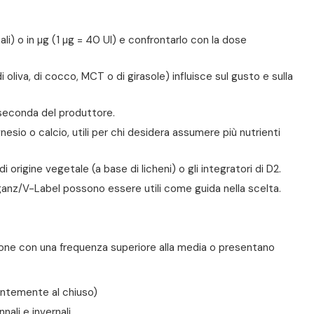
ali) o in µg (1 µg = 40 UI) e confrontarlo con la dose
di oliva, di cocco, MCT o di girasole) influisce sul gusto e sulla
a seconda del produttore.
nesio o calcio, utili per chi desidera assumere più nutrienti
di origine vegetale (a base di licheni) o gli integratori di D2.
 Veganz/V-Label possono essere utili come guida nella scelta.
zione con una frequenza superiore alla media o presentano
entemente al chiuso)
nali e invernali