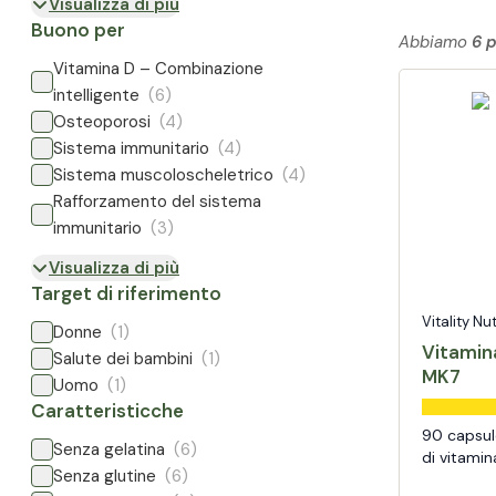
Visualizza di più
Buono per
Abbiamo
6 p
Vitamina D – Combinazione
intelligente
(6)
Osteoporosi
(4)
Sistema immunitario
(4)
Sistema muscoloscheletrico
(4)
Rafforzamento del sistema
immunitario
(3)
Visualizza di più
Target di riferimento
Vitality Nu
Donne
(1)
Vitamin
Salute dei bambini
(1)
MK7
Uomo
(1)
Caratteristicche
90 capsul
Senza gelatina
(6)
di vitamin
Senza glutine
(6)