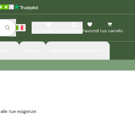
Assistenza clienti
Account
Favoriti
Il tuo carrello
port
Altro
Informazioni e consigli
 alle tue esigenze: