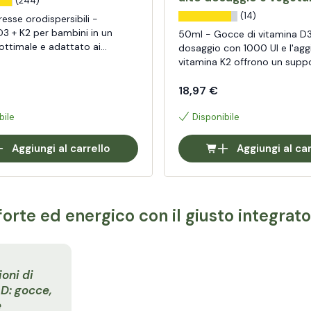
(244)
(14)
esse orodispersibili -
D3 + K2 per bambini in un
50ml - Gocce di vitamina D3
ottimale e adattato ai
dosaggio con 1000 UI e l'agg
vitamina K2 offrono un supp
ottimale per le ossa, i muscoli
coagulazione del sangue e il
18,97 €
immunitario.
bile
Disponibile
Aggiungi al carrello
Aggiungi al car
forte ed energico con il giusto integrat
oni di
D: gocce,
e