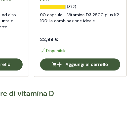
(372)
 ad alto
90 capsule - Vitamina D3 2500 plus K2
iunta di
100: la combinazione ideale
orto
, la
 sistema
22,99 €
Disponibile
rello
Aggiungi al carrello
ore di vitamina D