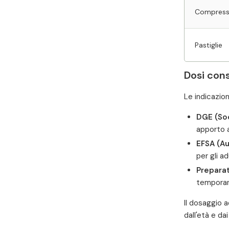
Compres
Pastiglie
Dosi cons
Le indicazion
DGE (Soc
apporto 
EFSA (Au
per gli adu
Preparat
temporan
Il dosaggio a
dall'età e da