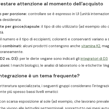
restare attenzione al momento dell'acquisto
 per porzione:
controllare se è espresso in UI (unità internazion
ra desiderata.
te per gocce/capsule:
il tipo di olio utilizzato (ad esempio olio 
tà.
il numero e il tipo di eccipienti, coloranti e conservanti variano 
i combinati:
alcuni prodotti contengono anche
vitamina K2
, mag
oraneamente.
D2 vs. D3):
per le diete vegane sono indicati gli
integratori di D3
zioni:
I marchi biologici, le analisi di laboratorio o le etichette
'integrazione è un tema frequente?
etteratura specializzata, i seguenti gruppi considerano l'integra
te più spesso bassi livelli ematici:
con scarsa esposizione al sole (ad esempio, che lavorano preval
he vivono alle latitudini settentrionali, soprattutto nei mesi autun