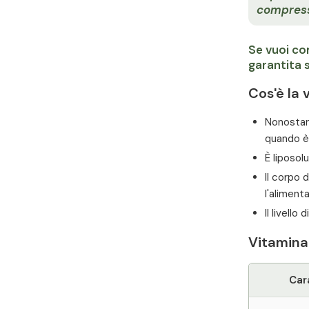
compres
Se vuoi com
garantita s
Cos'è la 
Nonostan
quando è 
È liposol
Il corpo 
l'aliment
Il livell
Vitamina 
Car