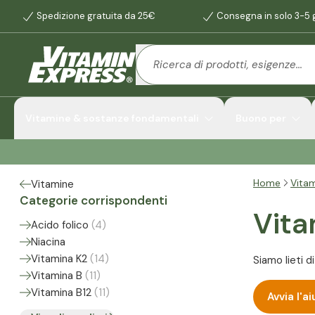
Spedizione gratuita da 25€
Consegna in solo 3-5 g
Vitamine & sostanze fondamentali
Buono per
Home
Vita
Vitamine
Categorie corrispondenti
Vita
Acido folico
(
4
)
Niacina
Vitamina K2
(
14
)
Siamo lieti d
Vitamina B
(
11
)
Vitamina B12
(
11
)
Avvia l'a