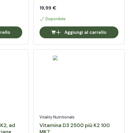
a ossa,
ngue e
19,99 €
Disponibile
rello
Aggiungi al carrello
Vitality Nutritionals
 K2, ad
Vitamina D3 2500 più K2 100
riane
MK7