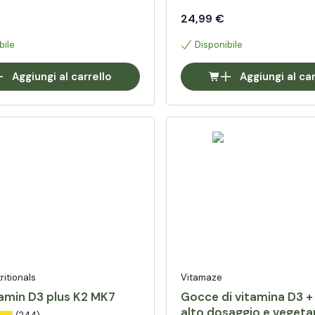
danno un supporto ottimale 
muscoli, coagulazione del sa
24,99 €
sistema immunitario.
bile
Disponibile
Aggiungi al carrello
Aggiungi al car
tritionals
Vitamaze
tamin D3 plus K2 MK7
Gocce di vitamina D3 +
alto dosaggio e vegeta