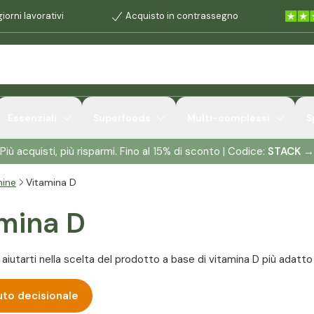
iorni lavorativi
Acquisto in contrassegno
Essenziali
Superfoods
Multi-complessi
S
Più acquisti, più risparmi. Fino al 15% di sconto | Codice:
STACK
→
mine
Vitamina D
mina D
i aiutarti nella scelta del prodotto a base di vitamina D più adatto
iuto decisionale