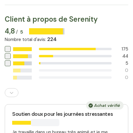
longues périodes, sans créer d'accoutumance ou de
supplémentaire pour vous aider à retrouver le sommeil.
dépendance. Il peut être arrêté à tout moment.
Client à propos de Serenity
4,8
5
/
224
Nombre total d'avis
:
175
44
5
0
0
Achat vérifié
Soutien doux pour les journées stressantes
Je travaille dans un bureau très animé et je me