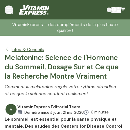
Qu'est-ce que la Melatonine?
Menu
Comment Fonctionne la Melatonine? — Mecanisme et
Recepteurs
VitaminExpress – des compléments de la plus haute
qualité !
Affirmations de Sante EFSA Autorisees pour la
Melatonine
La Melatonine comme Complement Alimentaire
Infos & Conseils
Moyens Naturels d'Optimiser les Niveaux de Melatonine
Melatonine: Science de l'Hormone
Melatonine et Jet Lag
du Sommeil, Dosage Sur et Ce que
Recherche en Cours — Resultats Preliminaires sans
la Recherche Montre Vraiment
Affirmations Approuvees
Comment la melatonine regule votre rythme circadien —
Directives de Dosage — Informations Generales
et ce que la science soutient reellement
Melatonine et Enfants
Effets Secondaires de la Melatonine
VitaminExpress Editorial Team
V
Interactions de la Melatonine
6 minutes
Dernière mise à jour :
21 mai 2026
Le sommeil est essentiel pour la sante physique et
Références
mentale. Des etudes des Centers for Disease Control