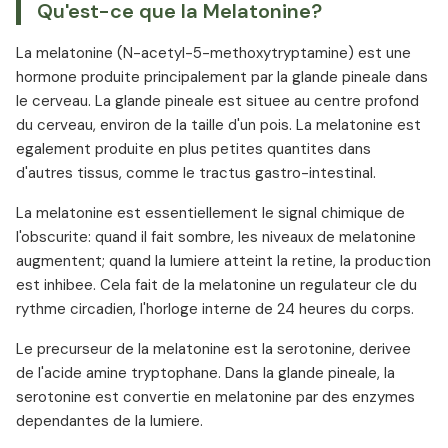
Qu'est-ce que la Melatonine?
sans Affirmations Approuvees
Directives de Dosage — Informations Generales
La melatonine (N-acetyl-5-methoxytryptamine) est une
Melatonine et Enfants
hormone produite principalement par la glande pineale dans
Effets Secondaires de la Melatonine
le cerveau. La glande pineale est situee au centre profond
Interactions de la Melatonine
du cerveau, environ de la taille d'un pois. La melatonine est
egalement produite en plus petites quantites dans
Références
d'autres tissus, comme le tractus gastro-intestinal.
La melatonine est essentiellement le signal chimique de
l'obscurite: quand il fait sombre, les niveaux de melatonine
augmentent; quand la lumiere atteint la retine, la production
est inhibee. Cela fait de la melatonine un regulateur cle du
rythme circadien, l'horloge interne de 24 heures du corps.
Le precurseur de la melatonine est la serotonine, derivee
de l'acide amine tryptophane. Dans la glande pineale, la
serotonine est convertie en melatonine par des enzymes
dependantes de la lumiere.