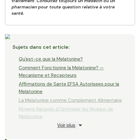
traitement. Consultez toujours un médecin ou un
pharmacien pour toute question relative à votre
santé.
Sujets dans cet article
:
Qu'est-ce que la Melatonine?
Comment Fonctionne la Melatonine? —
Mecanisme et Recepteurs
Affirmations de Sante EFSA Autorisees pour la
Melatonine
La Melatonine comme Complement Alimentaire
Moyens Naturels d'Optimiser les Niveaux de
Melatonine
Voir plus
Melatonine et Jet Lag
Recherche en Cours — Resultats Preliminaires