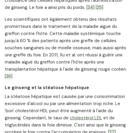
croissance des cellules hépatiques après l'administration
de ginseng. Le foie a ainsi pris du poids.
[24]
[25]
Les scientifiques ont également obtenu des résultats
prometteurs dans le traitement de la maladie aiguë du
greffon contre l'hôte. Cette maladie systémique touche
jusqu'à 60 % des patients après une greffe de cellules
souches sanguines ou de moelle osseuse, mais aussi après
une greffe du foie. En 2011, Xu et al. ont réussi à guérir une
maladie aiguë du greffon contre l'hôte après une
transplantation hépatique à l'aide de ginseng rouge coréen.
[26]
Le ginseng et la stéatose hépatique
La stéatose hépatique est causée par une consommation
excessive d'alcool ou par une alimentation trop riche. Le
'bon' cholestérol HDL peut être augmenté à l'aide du
ginseng. Cependant, le taux de
cholestérol LDL
et de
triglycérides dans le foie diminue. C'est ainsi que le ginseng
protège le foie contre l'accumulation de graisses.
[27]