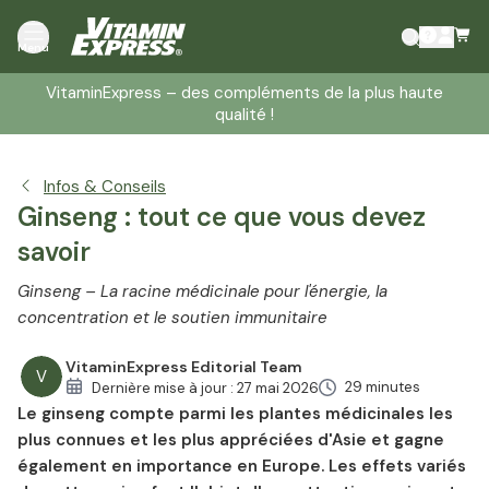
Introduction au ginseng
Menu
Classification botanique et description
VitaminExpress – des compléments de la plus haute
Types de ginseng
qualité !
Composants et importance médicinale du ginseng
Bienfaits du ginseng pour la santé
Infos & Conseils
Effet du ginseng
Ginseng : tout ce que vous devez
Concentration et performances grâce au ginseng
savoir
Posologie et utilisation du ginseng
Effets secondaires du ginseng
Ginseng – La racine médicinale pour l'énergie, la
Interactions du ginseng
concentration et le soutien immunitaire
VitaminExpress Editorial Team
V
29 minutes
Dernière mise à jour :
27 mai 2026
Le ginseng compte parmi les plantes médicinales les
plus connues et les plus appréciées d'Asie et gagne
également en importance en Europe. Les effets variés