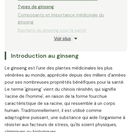
Types de ginseng
Composants et importance médicinale du
ginseng
Bienfaits du ginseng pour la santé
Voir plus
Effet du ginseng
Concentration et performances grâce au
Introduction au ginseng
ginseng
Posologie et utilisation du ginseng
Le ginseng est l'une des plantes médicinales les plus
Effets secondaires du ginseng
vénérées au monde, appréciée depuis des milliers d'années
Interactions du ginseng
pour ses nombreuses propriétés bénéfiques pour la santé.
Le terme 'ginseng' vient du chinois rénshēn, qui signifie
'racine de l'homme', en raison de la forme fourchue
caractéristique de sa racine, qui ressemble à un corps
humain. Traditionnellement, il est utilisé comme
adaptogène puissant, une substance qui aide l'organisme à
résister aux facteurs de stress, qu'ils soient physiques,
chimiques ou biologiques.