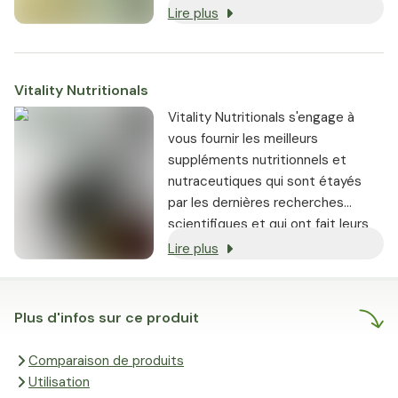
les plus réputés.
Lire plus
Vitality Nutritionals
Vitality Nutritionals s'engage à
vous fournir les meilleurs
suppléments nutritionnels et
nutraceutiques qui sont étayés
par les dernières recherches
scientifiques et qui ont fait leurs
preuves.
Lire plus
Plus d'infos sur ce produit
Comparaison de produits
Utilisation