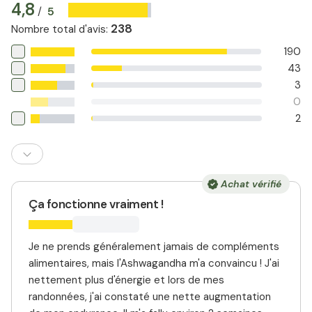
4,8
actifs naturels. Il est également végétalien, sans gluten
5
/
et ne contient aucun additif artificiel.
238
Nombre total d'avis
:
190
43
3
0
2
Achat vérifié
Ça fonctionne vraiment !
Je ne prends généralement jamais de compléments
alimentaires, mais l'Ashwagandha m'a convaincu ! J'ai
nettement plus d'énergie et lors de mes
randonnées, j'ai constaté une nette augmentation