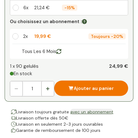
6x
21,24 €
-
15%
Votre remise personnelle
Ou choisissez un abonnement :
1
x
0,00 €
-
%
2x
19,99 €
Toujours
-
20%
Tous Les 6 Mois
24,99 €
1 x
90 gelulés
En stock
Ajouter au panier
Livraison toujours gratuite
avec un abonnement
Livraison offerte dès 50€
Livraison en seulement 2-3 jours ouvrables
Garantie de remboursement de 100 jours