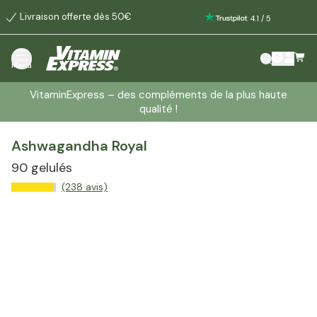
Livraison offerte dès 50€
:
4.1
/
5
Menu
VitaminExpress – des compléments de la plus haute
qualité !
Ashwagandha Royal
90 gelulés
(238 avis)