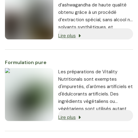
d’ashwagandha de haute qualité
obtenu grâce à un procédé
d’extraction spécial, sans alcool ni
solvants synthétiques, et
particulièrement riche en
Lire plus
composés bioactifs. Chaque
gélule d’Ashwagandha Royal
apporte une dose élevée de 25 mg
Formulation pure
de withanolides.
Les préparations de Vitality
Nutritionals sont exemptes
d'impuretés, d'arômes artificiels et
d'édulcorants artificiels. Des
ingrédients végétaliens ou
végétariens sont utilisés autant
que possible, et chaque produit
Lire plus
est garanti sans OGM.