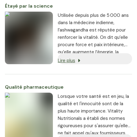
Étayé par la science
Utilisée depuis plus de 5 000 ans
dans la médecine indienne,
l’ashwagandha est réputée pour
renforcer la vitalité. On dit qu’elle
procure force et paix intérieure,
qu’elle augmente l’énergie, la
vitalité et les performances, et
Lire plus
qu’elle régénère le corps et
l’esprit.
Qualité pharmaceutique
Lorsque votre santé est en jeu, la
qualité et l'innocuité sont de la
plus haute importance. Vitality
Nutritionals a établi des normes
rigoureuses pour s'assurer qu'elle
ne fait appel qu'aux fournisseurs