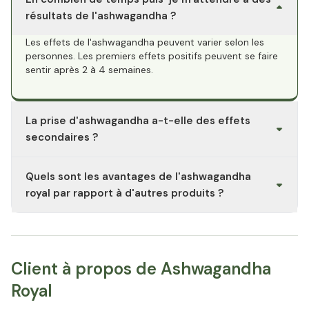
résultats de l'ashwagandha ?
Les effets de l'ashwagandha peuvent varier selon les
personnes. Les premiers effets positifs peuvent se faire
sentir après 2 à 4 semaines.
La prise d'ashwagandha a-t-elle des effets
secondaires ?
Non recommandé pour les femmes enceintes ou
Quels sont les avantages de l'ashwagandha
allaitantes et les enfants de moins de 18 ans. Ne prenez
pas plus d'un produit à l'extrait d'ashwagandha par jour.
royal par rapport à d'autres produits ?
Ashwagandha Royal contient 500 mg par gélule du
meilleur extrait de racine KSM-66® hautement dosé au
monde. Cet extrait spécial est obtenu à partir de la
racine de l'ashwagandha et offre une concentration
Client à propos de Ashwagandha
élevée de withanolides (5%). De plus, l'Ashwagandha
Royal
Royal est extrait sans alcool ni solvants synthétiques, ce
qui permet de conserver tout le spectre des principes