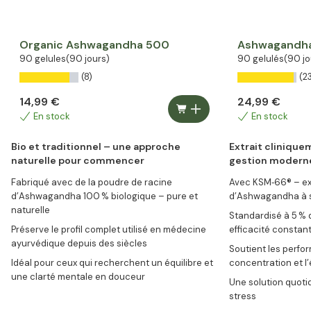
Organic Ashwagandha 500
Ashwagandha
90 gelules
(90 jours)
90 gelulés
(90 jo
(8)
(2
14,99 €
24,99 €
En stock
En stock
Bio et traditionnel – une approche
Extrait clinique
naturelle pour commencer
gestion moderne
Fabriqué avec de la poudre de racine
Avec KSM‑66® – ext
d’Ashwagandha 100 % biologique – pure et
d’Ashwagandha à 
naturelle
Standardisé à 5 % 
Préserve le profil complet utilisé en médecine
efficacité constan
ayurvédique depuis des siècles
Soutient les perfo
Idéal pour ceux qui recherchent un équilibre et
concentration et l’
une clarté mentale en douceur
Une solution quotid
stress