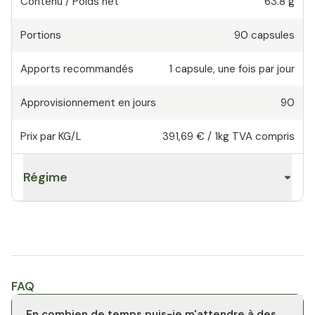
Contenu / Poids net
63.8 g
Portions
90
capsules
Apports recommandés
1
capsule
,
une fois par jour
Approvisionnement en jours
90
Prix par KG/L
391,69 €
/
1kg
TVA compris
Régime
FAQ
En combien de temps puis-je m'attendre à des