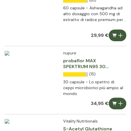
(83)
60 capsule - Ashwagandha ad
alto dosaggio con 500 mg di
estratto di radice premium per
capsula
29,99 €
nupure
probaflor MAX
SPEKTRUM N95 30
capsule
(15)
30 capsule - Lo spettro di
ceppi microbiotici più ampio al
mondo
34,95 €
Vitality Nutritionals
S-Acetyl Glutathione