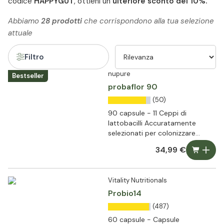
codice
HAPPYGUT
, ottieni un
ulteriore sconto del 10%.
Abbiamo
28 prodotti
che corrispondono alla tua selezione
attuale
Filtro
nupure
Bestseller
probaflor 90
(50)
90 capsule - 11 Ceppi di
lattobacilli Accuratamente
selezionati per colonizzare
l'intestino umano
34,99 €
Vitality Nutritionals
Probio14
(487)
60 capsule - Capsule