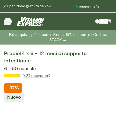
Spedizione gratuita da 25€
:
4.1
/
5
Menù
Più acquisti, più risparmi. Fino al 15% di sconto | Codice:
STACK
→
Probio14 x 6 - 12 mesi di supporto
intestinale
6 x 60 capsule
(487 recensioni)
-
37%
Nuovo