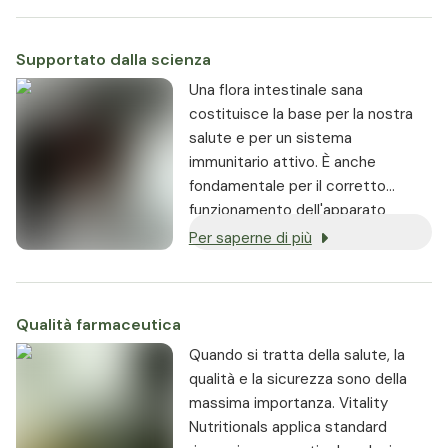
Supportato dalla scienza
Una flora intestinale sana
costituisce la base per la nostra
salute e per un sistema
immunitario attivo. È anche
fondamentale per il corretto
funzionamento dell'apparato
digerente e per il benessere
Per saperne di più
mentale. Le colture batteriche
probiotiche hanno quindi un
impatto diretto su salute, vitalità e
Qualità farmaceutica
vigore.
Quando si tratta della salute, la
qualità e la sicurezza sono della
massima importanza. Vitality
Nutritionals applica standard