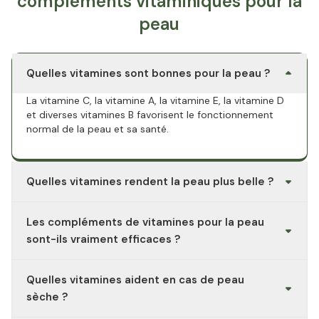
compléments vitaminiques pour la
peau
Quelles vitamines sont bonnes pour la peau ?
La vitamine C, la vitamine A, la vitamine E, la vitamine D
et diverses vitamines B favorisent le fonctionnement
normal de la peau et sa santé.
Quelles vitamines rendent la peau plus belle ?
La vitamine C favorise la formation de collagène, tandis
Les compléments de vitamines pour la peau
que les vitamines A et E contribuent au maintien d'une
peau saine.
sont-ils vraiment efficaces ?
Oui, surtout en cas de carence en vitamines ou en
Quelles vitamines aident en cas de peau
nutriments. En l'absence de carence, les effets sont
souvent moindres.
sèche ?