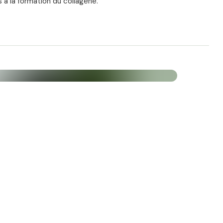
à la formation du collagène.
les articulations. Bien qu'il existe plus de 14 types
a partie amortissante de l'articulation est
type II. Il agit comme une 'super-colle' qui
le.
s, qui prouvent les avantages et la sécurité du
ticulaires et cutanés.
tilagineux, renforce les fibres de collagène et, en
mes qui détruisent le cartilage.
sant du liquide synovial et veille à ce que les os ne
 l'autre pendant les mouvements.