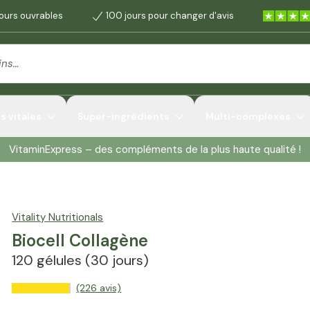
jours ouvrables
100 jours pour changer d'avis
 vitales
Super-ingrédients
Multi-complexes
VitaminExpress – des compléments de la plus haute qualité !
Vitality Nutritionals
Biocell Collagène
120 gélules
(30 jours)
(226 avis)