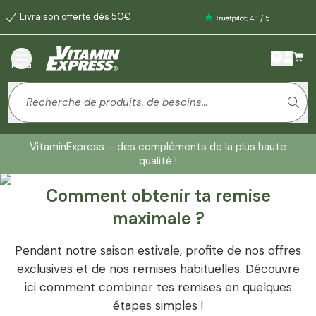
Livraison offerte dès 50€
:
4.1
/
5
Menu
VitaminExpress – des compléments de la plus haute
qualité !
Comment obtenir ta remise
maximale ?
Pendant notre saison estivale, profite de nos offres
exclusives et de nos remises habituelles. Découvre
Garde ton rythme, tout l'été
ici comment combiner tes remises en quelques
Profite de 10% de réduction !
étapes simples !