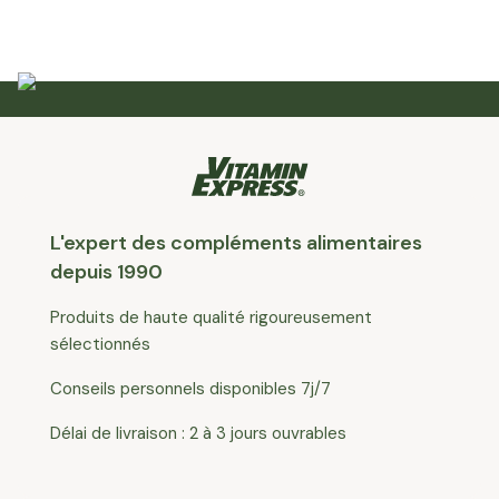
Retrouve ton équilibre
L'expert des compléments alimentaires
Profite de 10% de réduction!
depuis 1990
Produits de haute qualité rigoureusement
Appliquez SUMMER
sélectionnés
Conseils personnels disponibles 7j/7
Délai de livraison : 2 à 3 jours ouvrables