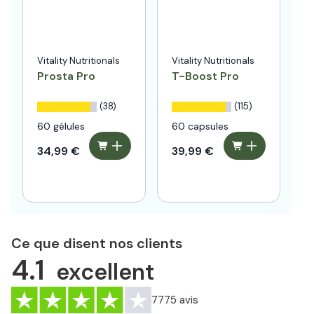
Vitality Nutritionals
Vitality Nutritionals
N
N
Prosta Pro
T-Boost Pro
C
1
(38)
(115)
U
60 gélules
60 capsules
6
34,99 €
39,99 €
5
Ce que disent nos clients
4.1
excellent
7775
avis