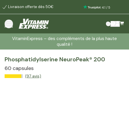
Livraison offerte dès 50€
:
4.1
/
5
Menu
VitaminExpress – des compléments de la plus haute
qualité !
Phosphatidylserine NeuroPeak® 200
60 capsules
(97 avis)