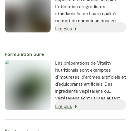
L'utilisation d'ingrédients
standardisés de haute qualité
permet de garantir un dosage
constant de nutriments
Lire plus
hautement bioactifs.
Formulation pure
Les préparations de Vitality
Nutritionals sont exemptes
d'impuretés, d'arômes artificiels et
d'édulcorants artificiels. Des
ingrédients végétaliens ou
végétariens sont utilisés autant
que possible, et chaque produit
Lire plus
est garanti sans OGM.