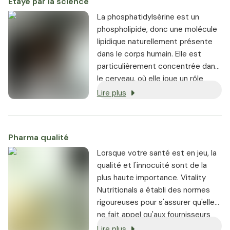
Étayé par la science
La phosphatidylsérine est un
phospholipide, donc une molécule
lipidique naturellement présente
dans le corps humain. Elle est
particulièrement concentrée dans
le cerveau, où elle joue un rôle
essentiel dans le maintien de la
Lire plus
structure et du bon
fonctionnement des cellules
cérébrales.
Pharma qualité
Lorsque votre santé est en jeu, la
qualité et l'innocuité sont de la
plus haute importance. Vitality
Nutritionals a établi des normes
rigoureuses pour s'assurer qu'elle
ne fait appel qu'aux fournisseurs
les plus réputés.
Lire plus