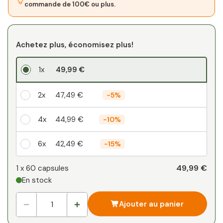
commande de 100€ ou plus.
Achetez plus, économisez plus!
1x
49,99 €
2x
47,49 €
-
5%
4x
44,99 €
-
10%
6x
42,49 €
-
15%
Votre remise personnelle
49,99 €
1 x
60 capsules
En stock
1
x
0,00 €
-
%
Ajouter au panier