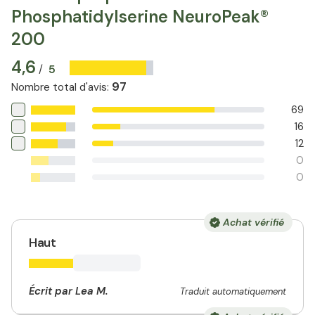
Phosphatidylserine NeuroPeak®
200
4,6
5
/
97
Nombre total d'avis
:
69
16
12
0
0
Achat vérifié
Haut
Écrit par Lea M.
Traduit automatiquement