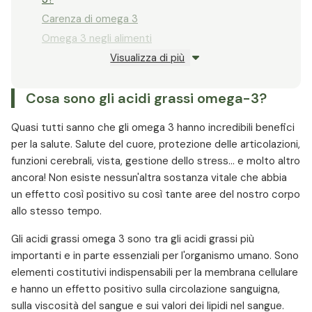
Carenza di omega 3
Omega 3 negli alimenti
Visualizza di più
Dosaggio degli omega 3
Integratori alimentari di omega-3
Cosa sono gli acidi grassi omega-3?
Dosaggio e assunzione raccomandata di
omega-3
Quasi tutti sanno che gli omega 3 hanno incredibili benefici
Forme popolari di somministrazione di omega-3
per la salute. Salute del cuore, protezione delle articolazioni,
Effetti collaterali e considerazioni sull'omega-3
funzioni cerebrali, vista, gestione dello stress... e molto altro
Omega-3 vs Omega-6: perché è importante
ancora! Non esiste nessun'altra sostanza vitale che abbia
l'equilibrio
un effetto così positivo su così tante aree del nostro corpo
allo stesso tempo.
Considerazioni finali: piccolo nutriente, grande
impatto
Gli acidi grassi omega 3 sono tra gli acidi grassi più
importanti e in parte essenziali per l'organismo umano. Sono
elementi costitutivi indispensabili per la membrana cellulare
e hanno un effetto positivo sulla circolazione sanguigna,
sulla viscosità del sangue e sui valori dei lipidi nel sangue.