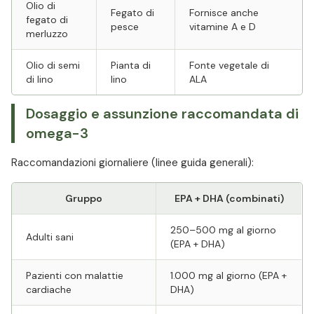
Olio di
Fegato di
Fornisce anche
fegato di
pesce
vitamine A e D
merluzzo
Olio di semi
Pianta di
Fonte vegetale di
di lino
lino
ALA
Dosaggio e assunzione raccomandata di
omega-3
Raccomandazioni giornaliere (linee guida generali):
Gruppo
EPA + DHA (combinati)
250–500 mg al giorno
Adulti sani
(EPA + DHA)
Pazienti con malattie
1.000 mg al giorno (EPA +
cardiache
DHA)