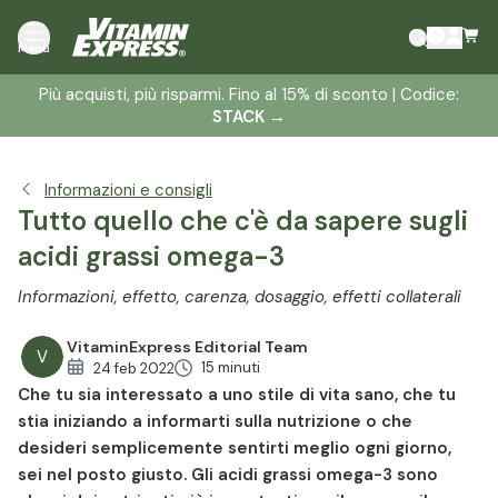
Cosa sono gli acidi grassi omega-3?
Menù
Benefici dell'omega 3 per la salute
Più acquisti, più risparmi. Fino al 15% di sconto | Codice:
Cosa possono fare per te gli acidi grassi omega 3?
STACK
→
Carenza di omega 3
Omega 3 negli alimenti
Informazioni e consigli
Dosaggio degli omega 3
Tutto quello che c'è da sapere sugli
Integratori alimentari di omega-3
acidi grassi omega-3
Dosaggio e assunzione raccomandata di omega-3
Forme popolari di somministrazione di omega-3
Informazioni, effetto, carenza, dosaggio, effetti collaterali
Effetti collaterali e considerazioni sull'omega-3
Omega-3 vs Omega-6: perché è importante l'equilibrio
VitaminExpress Editorial Team
V
15 minuti
24 feb 2022
Considerazioni finali: piccolo nutriente, grande impatto
Che tu sia interessato a uno stile di vita sano, che tu
stia iniziando a informarti sulla nutrizione o che
desideri semplicemente sentirti meglio ogni giorno,
sei nel posto giusto. Gli acidi grassi omega-3 sono