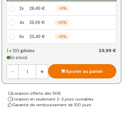
2x
28,49 €
-
5%
4x
26,99 €
-
10%
6x
25,49 €
-
15%
Votre remise personnelle
29,99 €
1 x
120 gélules
En stock
1
x
0,00 €
-
%
Ajouter au panier
Livraison offerte dès 50€
Livraison en seulement 2-3 jours ouvrables
Garantie de remboursement de 100 jours