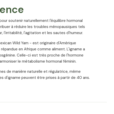
 l'aide d'une technologie d'analyse de pointe pour
ience
s et sa pureté. Vous avez ainsi la certitude de
e de haute qualité.
onnement
pour soutenir naturellement l'équilibre hormonal
tion, seulement de l'alcool et de l'eau, l'alcool
ibuer à réduire les troubles ménopausiques tels
. Cela signifie que l'extrait d'igname contenu dans
 l'irritabilité, l'agitation et les sautes d'humeur.
100% naturelle.
xican Wild Yam - est originaire d'Amérique
s répandue en Afrique comme aliment. L'igname a
de magnésium et de cellulose microcristalline. Il
sgénine. Celle-ci est très proche de l'hormone
que le soja, le gluten et le lactose et ne contient
armoniser le métabolisme hormonal féminin.
Il est également garanti sans substances
.
mes de manière naturelle et régulatrice, même
es d'igname peuvent être prises à partir de 40 ans.
s des gélules entièrement végétales. Celles-ci
ine animale et conviennent donc aux végétaliens et
it d'igname contenu, le dosage, l'absence d'additifs