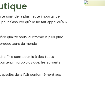
indésirables et la très bonne tolérance
utique
Garantie de satisfaction
⁠Nous garantissons la qualité des caps
cuité sont de la plus haute importance.
remboursement de 100 jours. Si vous n'êt
 pour s'assurer qu'elle ne fait appel qu'aux
retourner et nous vous rembourserons l
Valeurs nutritionnelles
ière qualité sous leur forme la plus pure
s producteurs du monde
osa L.) avec
Dose quotidienne recommandée :
1 gélu
harge: gomme
its finis sont soumis à des tests
Quantité par dose quotidienne
e contenu microbiologique, les solvants
ncapsulés dans l'UE conformément aux
Extrait d’igname sauvage
- Diosgénine
s
es