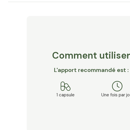
exempt d'ingrédients d'origine animale
contenu dans des gélules purement végétales
convient aux végétariens, végétaliens et diabé
Allergènes
Ce produit ne contient aucun allergène
Comment utilise
L'apport recommandé est :
1 capsule
Une fois par jo