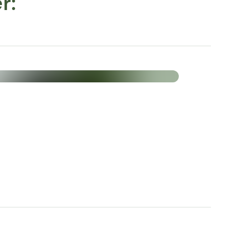
r:
 actives
am Royal est produit selon les normes de qualité
20% de diosgénine. Cela garantit une teneur très
stance active de l'igname.
t 500mg d'extrait naturel d'igname à haute
us haute qualité et pureté
roduit par des experts qui ont déjà plus de 30 ans
s de plantes. Cette expertise de plusieurs
et constante sur laquelle on peut compter.
imales
igname 100% naturel dans sa forme la plus efficace.
de manière optimale par le corps et atteint
ans le sang.