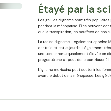
Testé par un laboratoire indépendant à
Étayé par la sc
vérifier sa teneur en substances active
prendre une préparation à base d'ignam
Produit dans le respect de l'envir
Les gélules d'igname sont très populaires 
Aucun solvant n'est utilisé pour l'extrac
pendant la ménopause. Elles peuvent contr
s'évaporant lors du séchage de l'extrait
que la transpiration, les bouffées de chaleur,
Wild Yam Royal est produit de manière 
La racine d'igname - également appelée Me
Garanti sans allergènes ni additifs
centrale et est aujourd'hui également trè
Wild Yam Royal est exempt de stéarate 
une teneur remarquablement élevée en dio
est également exempt d'allergènes tels 
progestérone et peut donc contribuer à h
pas de colorants ni de conservateurs. 
génétiquement modifiées (sans OGM)
L'igname mexicaine peut soutenir les fem
100% végétalien
avant le début de la ménopause. Les gélul
L'extrait d'igname est conditionné dan
sont garanties sans ingrédients d'orig
aux végétariens.
Très bon rapport qualité/prix
La haute qualité et la pureté de l'extra