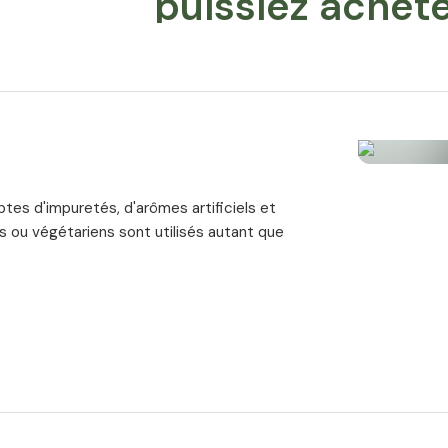
puissiez achete
Teneur standardisée en substances
L'extrait d'igname contenu dans Wild Y
les plus élevées et est standardisé à 
élevée en diosgénine, la principale sub
Hautement dosé et bien toléré
Chaque gélule de Wild Yam Royal fourni
biodisponibilité et bioactivité de la pl
ptes d'impuretés, d'arômes artificiels et
Produit par des experts
ns ou végétariens sont utilisés autant que
L'extrait d'igname sauvage Royal est p
d'expérience dans l'obtention d'extrait
décennies garantit une qualité élevée 
Biodisponibilité et bioactivité max
Contient exclusivement de l'extrait d'
L'extrait naturel d'igname est absorbé 
rapidement une concentration élevée d
Qualité contrôlée