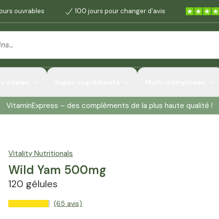
jours ouvrables
100 jours pour changer d'avis
 vitales
Super-ingrédients
Multi-complexes
VitaminExpress – des compléments de la plus haute qualité !
Vitality Nutritionals
Wild Yam 500mg
120 gélules
(65 avis)