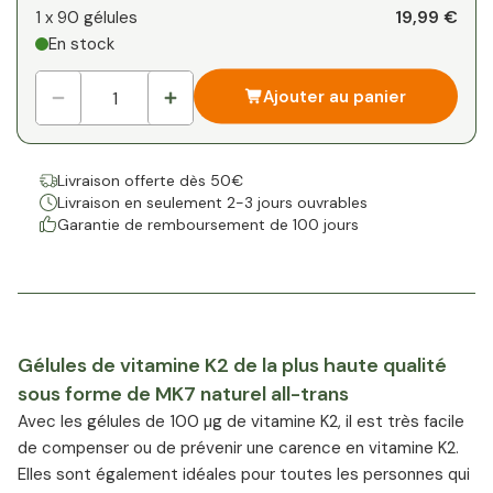
Votre remise personnelle
19,99 €
1 x
90 gélules
En stock
1
x
0,00 €
-
%
Ajouter au panier
Livraison offerte dès 50€
Livraison en seulement 2-3 jours ouvrables
Garantie de remboursement de 100 jours
Gélules de vitamine K2 de la plus haute qualité
sous forme de MK7 naturel all-trans
Avec les gélules de 100 µg de vitamine K2, il est très facile
de compenser ou de prévenir une carence en vitamine K2.
Elles sont également idéales pour toutes les personnes qui