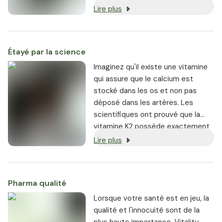
que possible, et chaque produit
Lire plus
est garanti sans OGM.
Étayé par la science
Imaginez qu'il existe une vitamine
qui assure que le calcium est
stocké dans les os et non pas
déposé dans les artères. Les
scientifiques ont prouvé que la
vitamine K2 possède exactement
ces capacités. En bref, la vitamine
Lire plus
K2 est essentielle pour avoir des
os solides et normaux et des
artères propres et souples.
Pharma qualité
Lorsque votre santé est en jeu, la
qualité et l'innocuité sont de la