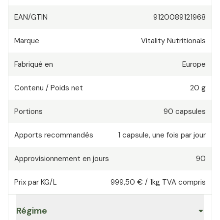
EAN/GTIN
9120089121968
Marque
Vitality Nutritionals
Fabriqué en
Europe
Contenu / Poids net
20 g
Portions
90
capsules
Apports recommandés
1
capsule
,
une fois par jour
Approvisionnement en jours
90
Prix par KG/L
999,50 €
/
1kg
TVA compris
Régime