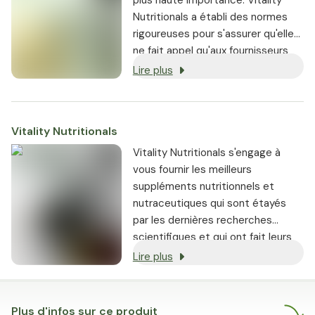
plus haute importance. Vitality
Nutritionals a établi des normes
rigoureuses pour s'assurer qu'elle
ne fait appel qu'aux fournisseurs
les plus réputés.
Lire plus
Vitality Nutritionals
Vitality Nutritionals s'engage à
vous fournir les meilleurs
suppléments nutritionnels et
nutraceutiques qui sont étayés
par les dernières recherches
scientifiques et qui ont fait leurs
preuves.
Lire plus
Plus d'infos sur ce produit