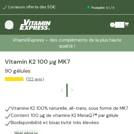
Livraison offerte dès 50€
:
4.1
/
5
Menu
VitaminExpress – des compléments de la plus haute
qualité !
Vitamin K2 100 µg MK7
90 gélules
(122 avis)
Vitamine K2 100% naturelle, all-trans, sous forme de MK7
Contient 100 µg de vitamine K2 MenaQ7® par gélule
Biodisponibilité et bioactivité très élevées
Voir plus