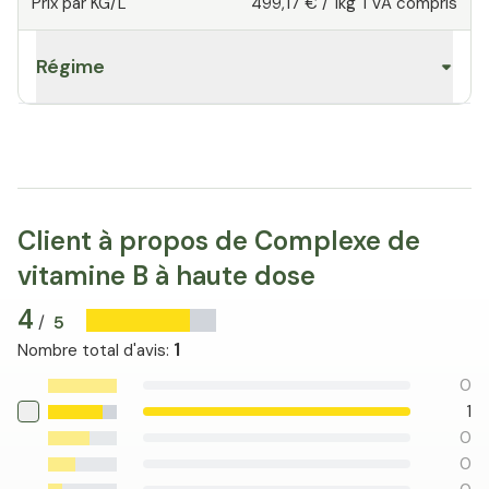
Prix par KG/L
499,17 €
/
1kg
TVA compris
Régime
Client à propos de Complexe de
vitamine B à haute dose
4
5
/
1
Nombre total d'avis
:
0
1
0
0