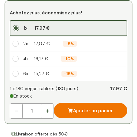
Achetez plus, économisez plus!
1x
17,97 €
2x
17,07 €
-
5%
4x
16,17 €
-
10%
6x
15,27 €
-
15%
Votre remise personnelle
17,97 €
1 x
180 vegan tablets
(
180
jours
)
En stock
1
x
0,00 €
-
%
Ajouter au panier
Livraison offerte dès 50€