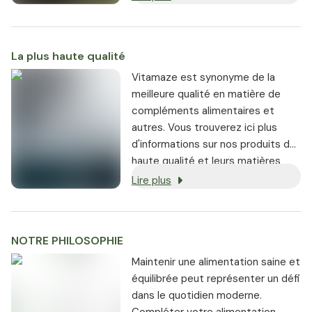
et B12 contribuent également au
fonctionnement normal du
système nerveux [2].
La plus haute qualité
Vitamaze est synonyme de la
meilleure qualité en matière de
compléments alimentaires et
autres. Vous trouverez ici plus
d'informations sur nos produits de
haute qualité et leurs matières
premières.
Lire plus
NOTRE PHILOSOPHIE
Maintenir une alimentation saine et
équilibrée peut représenter un défi
dans le quotidien moderne.
Compléter votre alimentation