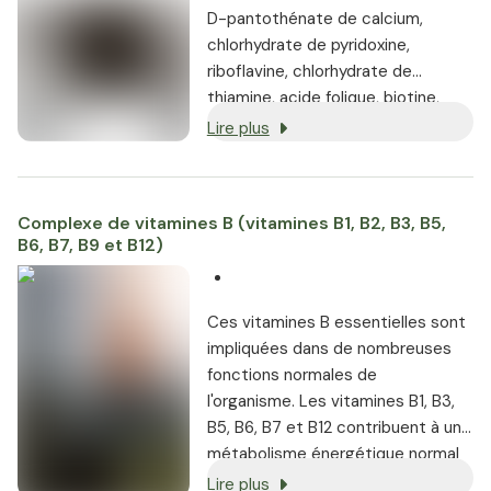
D-pantothénate de calcium,
chlorhydrate de pyridoxine,
riboflavine, chlorhydrate de
thiamine, acide folique, biotine,
méthylcobalamine.
Lire plus
Complexe de vitamines B (vitamines B1, B2, B3, B5,
B6, B7, B9 et B12)
Ces vitamines B essentielles sont
impliquées dans de nombreuses
fonctions normales de
l'organisme. Les vitamines B1, B3,
B5, B6, B7 et B12 contribuent à un
métabolisme énergétique normal
[4]. Les vitamines B1, B2, B3, B6, B7
Lire plus