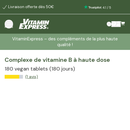
Livraison offerte dès 50€
:
4.1
/
5
Menu
VitaminExpress – des compléments de la plus haute
qualité !
Complexe de vitamine B à haute dose
180 vegan tablets
(180 jours)
(1 avis)