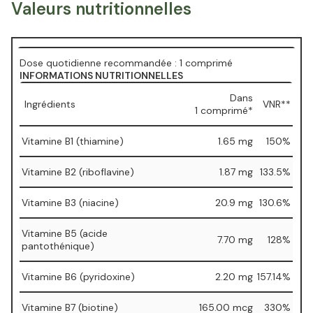
Valeurs nutritionnelles
Dose quotidienne recommandée : 1 comprimé
INFORMATIONS NUTRITIONNELLES
Dans
Ingrédients
VNR**
1 comprimé*
Vitamine B1 (thiamine)
1.65 mg
150%
Vitamine B2 (riboflavine)
1.87 mg
133.5%
Vitamine B3 (niacine)
20.9 mg
130.6%
Vitamine B5 (acide
7.70 mg
128%
pantothénique)
Vitamine B6 (pyridoxine)
2.20 mg
157.14%
Vitamine B7 (biotine)
165.00 mcg
330%