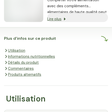
avec des compléments
alimentaires de haute qualité peut
vous aider à
préserver une santé
Lire plus
optimale à tout âge, à atteindre
des performances maximales
et à réaliser vos objectifs
Plus d'infos sur ce produit
personnels.
Utilisation
Informations nutritionnelles
Détails du produit
Commentaires
Produits alternatifs
Utilisation