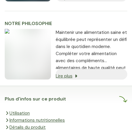
NOTRE PHILOSOPHIE
Maintenir une alimentation saine et
équilibrée peut représenter un défi
dans le quotidien moderne.
Compléter votre alimentation
avec des compléments
alimentaires de haute qualité peut
vous aider à
préserver une santé
Lire plus
optimale à tout âge, à atteindre
des performances maximales
et à réaliser vos objectifs
Plus d'infos sur ce produit
personnels.
Utilisation
Informations nutritionnelles
Détails du produit