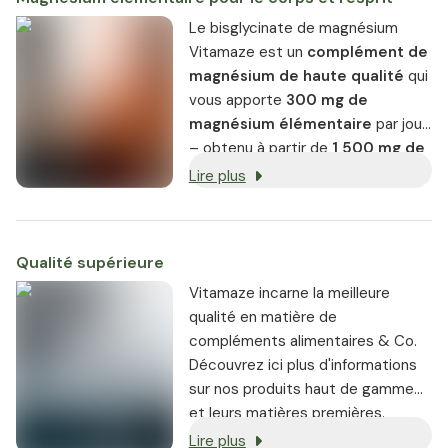
Le bisglycinate de magnésium
Vitamaze est un
complément de
magnésium de haute qualité
qui
vous apporte
300 mg de
magnésium élémentaire
par jour
– obtenu à partir de
1 500 mg de
bisglycinate de magnésium
.
Lire plus
Deux capsules par jour couvrent
80 % de l'apport quotidien
recommandé, vous permettant
Qualité supérieure
ainsi de compléter facilement
votre apport en magnésium.
Vitamaze incarne la meilleure
qualité en matière de
compléments alimentaires & Co.
Découvrez ici plus d'informations
sur nos produits haut de gamme
et leurs matières premières.
Lire plus