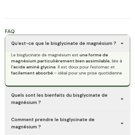
FAQ
Qu'est-ce que le bisglycinate de magnésium ?
Le bisglycinate de magnésium est
une forme de
magnésium particulièrement bien assimilable
, liée à
l'acide aminé glycine
. Il est doux pour l'estomac et
facilement absorbé
– idéal pour une prise quotidienne.
Quels sont les bienfaits du bisglycinate de
magnésium ?
Le magnésium contribue à une fonction musculaire
Comment prendre le bisglycinate de
normale, à un métabolisme énergétique normal et à une
fonction psychologique normale. Il aide également à
magnésium ?
réduire la fatigue et soutient le maintien d'une ossature