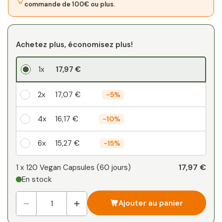
commande de 100€ ou plus.
Achetez plus, économisez plus!
1x
17,97 €
2x
17,07 €
-
5%
4x
16,17 €
-
10%
6x
15,27 €
-
15%
Votre remise personnelle
17,97 €
1 x
120 Vegan Capsules
(
60
jours
)
En stock
1
x
0,00 €
-
%
Ajouter au panier