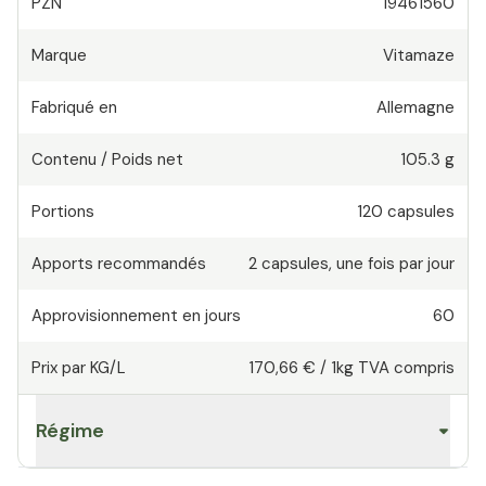
PZN
19461560
Marque
Vitamaze
Fabriqué en
Allemagne
Contenu / Poids net
105.3 g
Portions
120
capsules
Apports recommandés
2
capsules
,
une fois par jour
Approvisionnement en jours
60
Prix par KG/L
170,66 €
/
1kg
TVA compris
Régime