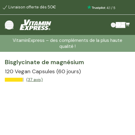
Livraison offerte dès 50€
:
4.1
/
5
Menu
VitaminExpress – des compléments de la plus haute
qualité !
Bisglycinate de magnésium
120 Vegan Capsules
(60 jours)
(37 avis)