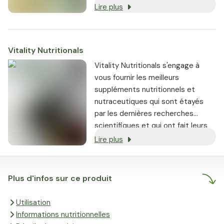
les plus réputés.
Lire plus
Vitality Nutritionals
Vitality Nutritionals s'engage à
vous fournir les meilleurs
suppléments nutritionnels et
nutraceutiques qui sont étayés
par les dernières recherches
scientifiques et qui ont fait leurs
preuves.
Lire plus
Plus d'infos sur ce produit
Utilisation
Informations nutritionnelles