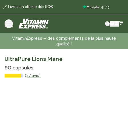
Livraison offerte dès 50€
:
4.1
/
5
Menu
VitaminExpress – des compléments de la plus haute
qualité !
UltraPure Lions Mane
90 capsules
(37 avis)