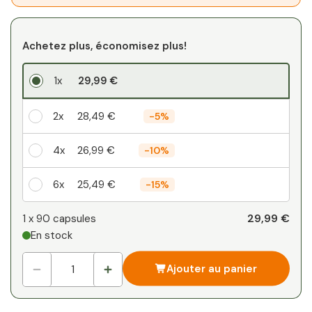
Achetez plus, économisez plus!
1x
29,99 €
2x
28,49 €
-
5%
4x
26,99 €
-
10%
6x
25,49 €
-
15%
Votre remise personnelle
29,99 €
1 x
90 capsules
En stock
1
x
0,00 €
-
%
Ajouter au panier