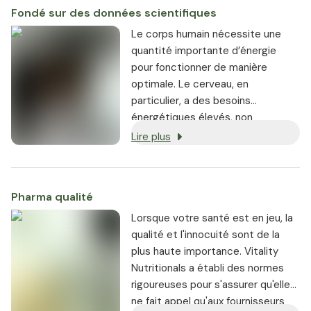
Fondé sur des données scientifiques
Le corps humain nécessite une
quantité importante d’énergie
pour fonctionner de manière
optimale. Le cerveau, en
particulier, a des besoins
énergétiques élevés, non
seulement pour réguler les
Lire plus
fonctions vitales de l’organisme,
mais aussi pour soutenir des
performances mentales
Pharma qualité
maximales.
Lorsque votre santé est en jeu, la
qualité et l'innocuité sont de la
plus haute importance. Vitality
Nutritionals a établi des normes
rigoureuses pour s'assurer qu'elle
ne fait appel qu'aux fournisseurs