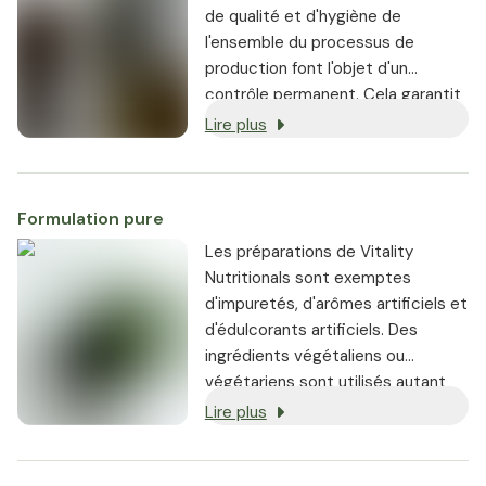
de qualité et d'hygiène de
l'ensemble du processus de
production font l'objet d'un
contrôle permanent. Cela garantit
une qualité et une pureté
Lire plus
optimales.
Formulation pure
Les préparations de Vitality
Nutritionals sont exemptes
d'impuretés, d'arômes artificiels et
d'édulcorants artificiels. Des
ingrédients végétaliens ou
végétariens sont utilisés autant
que possible, et chaque produit
Lire plus
est garanti sans OGM.