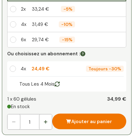
2x
33,24 €
-
5%
4x
31,49 €
-
10%
6x
29,74 €
-
15%
Votre remise personnelle
Ou choisissez un abonnement :
1
x
0,00 €
-
%
4x
24,49 €
Toujours
-
30%
Tous Les 4 Mois
34,99 €
1 x
60 gélules
En stock
Ajouter au panier