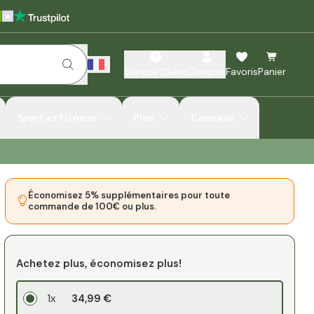
Service Client
Compte
Favoris
Panier
Sport et Fitness
Plus
Conseils
Économisez 5% supplémentaires pour toute
commande de 100€ ou plus.
Achetez plus, économisez plus!
1x
34,99 €