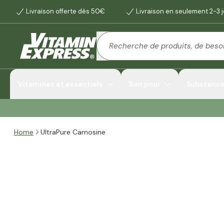
Livraison offerte dès 50€
Livraison en seulement 2-3 
Vitamines et essentiels
Bon pour
Substances
Home
UltraPure Carnosine