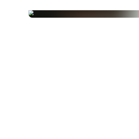
d'origine végétale
convient aux végétariens, aux végétaliens et au
diabétiques
Allergènes
Ce produit ne contient aucun allergène