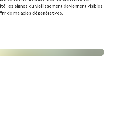
é, les signes du vieillissement deviennent visibles
frir de maladies dégénératives.
recarrer ces dommages aux composés protéiques.
ne substance vitale polyvalente anti-âge. En effet,
n des égards dans une grande variété de cellules du
la carnosine ?
é par le corps à partir des acides aminés bêta-
 forte concentration dans les muscles squelettiques,
mation de carnosine, cependant, diminue
teneur en carnosine diminue de 63 % jusqu'à l'âge de
ela correspond également à la réduction de la masse