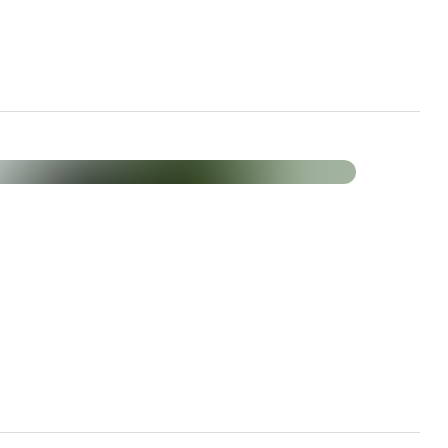
fiées
et diabétiques
les
Quantité par 2 gélules
1000 mg