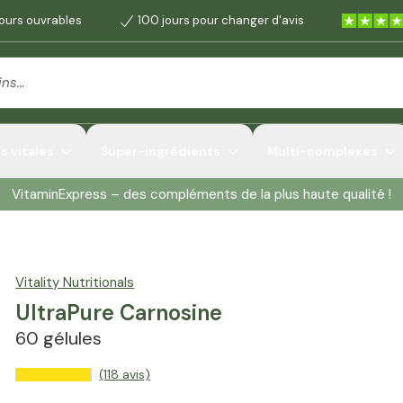
jours ouvrables
100 jours pour changer d'avis
 vitales
Super-ingrédients
Multi-complexes
VitaminExpress – des compléments de la plus haute qualité !
Vitality Nutritionals
UltraPure Carnosine
60 gélules
(118 avis)