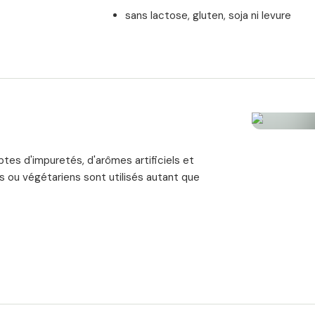
sans lactose, gluten, soja ni levure
sans substances génétiquement modi
convient aux végétariens, végétaliens 
Valeurs nutritionnelles
lcellulose
Dose quotidienne recommandée :
2 gélu
lomérant:
ptes d'impuretés, d'arômes artificiels et
Quantité par dose quotidienne
ns ou végétariens sont utilisés autant que
L-carnosine
dients