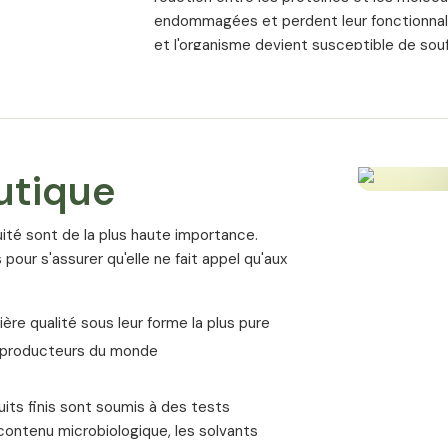
endommagées et perdent leur fonctionnalit
et l'organisme devient susceptible de souf
La carnosine a montré qu'elle peut cont
Les scientifiques appellent la carnosine u
la carnosine a un effet rajeunissant à bie
corps.
utique
Qu'est-ce que 
cuité sont de la plus haute importance.
La carnosine est un dipeptide qui est form
 pour s'assurer qu'elle ne fait appel qu'aux
alanine et histidine. On le trouve en plus
le muscle cardiaque et le cerveau. La for
ière qualité sous leur forme la plus pure
régulièrement avec l'âge.
s producteurs du monde
Dans le tissu musculaire, par exemple, la 
70 ans. Il est intéressant de noter que c
its finis sont soumis à des tests
musculaire liée à l'âge.
e contenu microbiologique, les solvants