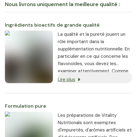
Nous livrons uniquement la meilleure qualité :
Ingrédients bioactifs de grande qualité
La qualité et la pureté jouent un
rôle important dans la
supplémentation nutritionnelle. En
particulier en ce qui concerne les
flavonoïdes, vous devez les
examiner attentivement. Comme
l'écrit le centre de conseil aux
Lire plus
consommateurs, c'est toujours la
dose qui compte
[1]
. Les
substances végétales
Formulation pure
secondaires peuvent aider votre
corps à rester sain et résistant.
Les préparations de Vitality
Les mauvaises substances, en
Nutritionals sont exemptes
revanche, ont l'effet inverse. Nous
d'impuretés, d'arômes artificiels et
savons ce qui est important dans