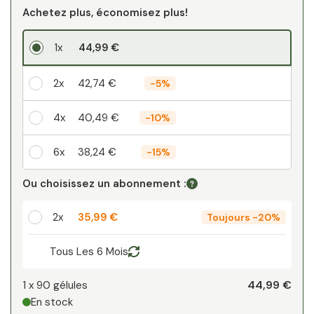
Achetez plus, économisez plus!
1x
44,99 €
2x
42,74 €
-
5%
4x
40,49 €
-
10%
6x
38,24 €
-
15%
Votre remise personnelle
Ou choisissez un abonnement :
1
x
0,00 €
-
%
2x
35,99 €
Toujours
-
20%
Tous Les 6 Mois
44,99 €
1 x
90 gélules
En stock