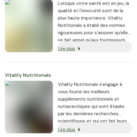
conseillons de consulter votre
Lorsque votre santé est en jeu, la
médecin. En outre, nous
qualité et l'innocuité sont de la
respectons les critères de qualité
plus haute importance. Vitality
suivants :
Nutritionals a établi des normes
rigoureuses pour s'assurer qu'elle
ne fait appel qu'aux fournisseurs
les plus réputés.
Lire plus
Vitality Nutritionals
Vitality Nutritionals s'engage à
vous fournir les meilleurs
suppléments nutritionnels et
nutraceutiques qui sont étayés
par les dernières recherches
scientifiques et qui ont fait leurs
preuves.
Lire plus