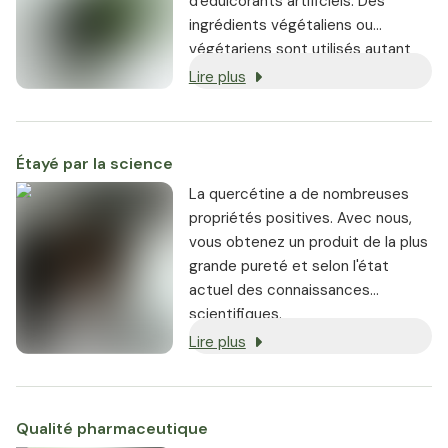
d'édulcorants artificiels. Des
la production de substances
ingrédients végétaliens ou
vitales. Il va sans dire que tous nos
végétariens sont utilisés autant
produits ont été testés et
que possible, et chaque produit
Lire plus
approuvés par les autorités
est garanti sans OGM.
compétentes. Notre
compréhension de la qualité va au-
Étayé par la science
delà des règlements. Votre santé
nous tient à cœur. Par
La quercétine a de nombreuses
conséquent, assurez-vous
propriétés positives. Avec nous,
toujours que vos compléments
vous obtenez un produit de la plus
alimentaires sont conformes à la
grande pureté et selon l'état
réglementation en vigueur ! Nos
actuel des connaissances
produits ne contiennent que ce
scientifiques.
qu'ils sont censés contenir. Par
Lire plus
conséquent, la prise de notre
quercétine est sans danger pour
les personnes en bonne santé. En
Qualité pharmaceutique
cas de doute, nous vous