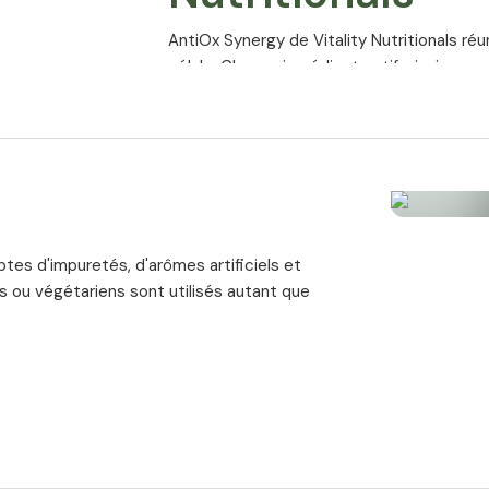
AntiOx Synergy de Vitality Nutritionals ré
gélule. Chaque ingrédient actif, ainsi que
synergie et révéler tout son potentiel.
OPC issus de l’extrait de 
Les OPC (procyanidines oligomériques) s
classées parmi les polyphénols. On les tro
des raisins rouges, les cacahuètes et les m
ptes d'impuretés, d'arômes artificiels et
AntiOx Synergy de Vitality Nutritionals c
ns ou végétariens sont utilisés autant que
extrait de pépins de raisin (Vitis vinifera 
gélule d’OPC 4500 + RESROX® 98 fournit a
Trans-Resvératrol RESRO
Le resvératrol est un polyphénol naturelle
particulièrement concentré dans la racine 
est la forme biologiquement active.