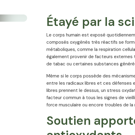
AntiOx Synergy de Vitality Nutritionals co
renouée du Japon (Polygonum cuspidatum),
Étayé par la sc
gélule d’OPC 4500 + RESROX® 98 fournit a
Vitamine C PureWay-C®
Le corps humain est exposé quotidiennement
composés oxygénés très réactifs se form
PureWay-C® se distingue des formes clas
métaboliques, comme la respiration cellul
synergique innovante, développée scienti
également provenir de facteurs externes tel
douce pour l’estomac et très bien tolérée
de tabac ou certaines substances générées l
PureWay-C® contient des métabolites lipid
Même si le corps possède des mécanismes 
des bioflavonoïdes d’agrumes. Cette associa
entre les radicaux libres et ces défenses 
bioactivité de la vitamine C, optimisant s
libres prennent le dessus, un stress oxyda
l’organisme.
facteur commun à tous les signes de vieill
force musculaire ou encore troubles de la
PureWay-C® apporte 90 à 95 % d’acide L-a
Nutritionals fournit 100 mg de vitamine C, 
Soutien apport
définie par la réglementation européenne.
Valeurs nutritionnelles