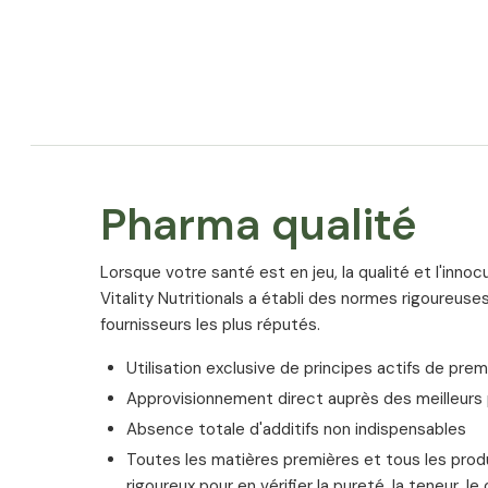
Extrait de pépins de raisin (Vitis vinifera L.) avec 
RESROX® 98 [extrait de racine de renouée du Japo
cuspidatum Siebold & Zucc.) avec 98 % de trans-re
agent d’enrobage: hydroxypropylméthylcellulose (gé
PureWay-C® [90-95 % d’acide L-ascorbique (vitami
% d’acides gras, 0,1-5 % de bioflavonoïdes d’agrum
charge: gomme d’acacia; antiagglomérant: cellulos
Pharma qualité
Allergènes
Ce produit ne contient aucun allergène
Lorsque votre santé est en jeu, la qualité et l'inno
Vitality Nutritionals a établi des normes rigoureuses
fournisseurs les plus réputés.
Utilisation exclusive de principes actifs de prem
Approvisionnement direct auprès des meilleur
Absence totale d'additifs non indispensables
Toutes les matières premières et tous les produ
rigoureux pour en vérifier la pureté, la teneur, l