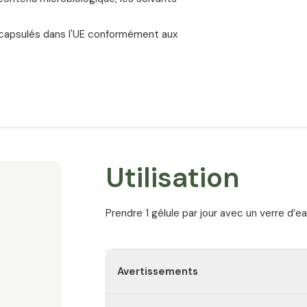
L’une d’elles révèle qu’à une concentratio
oxydants et les radicaux libres à hauteur 
ncapsulés dans l'UE conformément aux
Une autre étude montre que les gélules d’e
effet antioxydant au moins équivalent, voire
vitamine E ou du bêta-carotène
[6]
.
Propriétés antioxydantes 
Les études suggèrent que les propriétés 
soutiennent le processus de renouvellement
Utilisation
de ces études, le trans-resvératrol pourrai
la protection des cellules contre le str
Prendre 1 gélule par jour avec un verre d’e
une influence positive sur le processus
l’amélioration de la résistance des cellu
r
et pourrait ainsi également apporter un so
Avertissements
peau (rides).
[7]
[8]
[9]