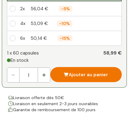
2x
56,04 €
-
5%
4x
53,09 €
-
10%
6x
50,14 €
-
15%
Votre remise personnelle
58,99 €
1 x
60 capsules
En stock
1
x
0,00 €
-
%
Ajouter au panier
Livraison offerte dès 50€
Livraison en seulement 2-3 jours ouvrables
Garantie de remboursement de 100 jours