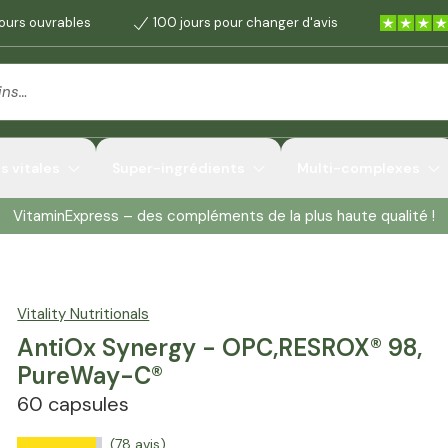
jours ouvrables
100 jours pour changer d'avis
 vitales
Super-ingrédients
Multi-complexes
VitaminExpress – des compléments de la plus haute qualité !
Vitality Nutritionals
AntiOx Synergy - OPC,RESROX® 98,
PureWay-C®
60 capsules
(78 avis)