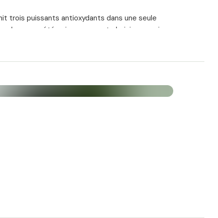
unit trois puissants antioxydants dans une seule
 son dosage, a été soigneusement choisi pour agir en
pépins de raisin
ont des substances végétales secondaires
uve généralement dans les pépins de raisin, la peau
yrtilles.
ontient exclusivement des OPC provenant d’un
L.) de haute qualité, standardisé à 50 % d’OPC. Une
insi une dose élevée de 150 mg d’OPC !
X® 98
ment présent dans le raisin rouge, et
de la renouée du Japon. Le trans-resvératrol en