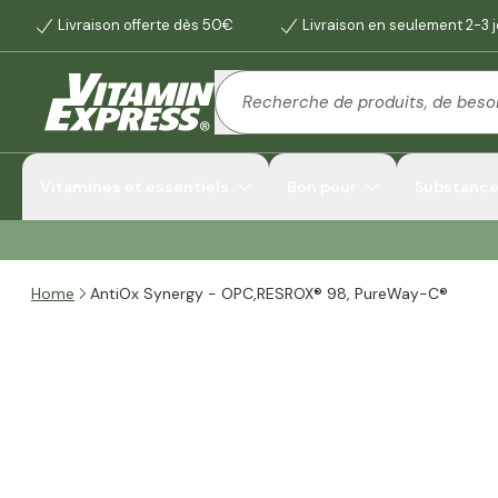
Livraison offerte dès 50€
Livraison en seulement 2-3 
Vitamines et essentiels
Bon pour
Substances
Home
AntiOx Synergy - OPC,RESROX® 98, PureWay-C®