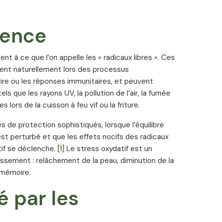
ntient du RESROX®, un extrait breveté de racine de
 standardisé à 98 % de trans-resvératrol : une
ience
insi 250 mg de trans-resvératrol.
 à ce que l’on appelle les « radicaux libres ». Ces
ent naturellement lors des processus
siques de vitamine C grâce à une composition
aire ou les réponses immunitaires, et peuvent
fiquement. Cette formule est particulièrement
s que les rayons UV, la pollution de l’air, la fumée
.
ors de la cuisson à feu vif ou la friture.
iques naturels issus de triglycérides, associés à
de protection sophistiqués, lorsque l’équilibre
tion améliore à la fois la biodisponibilité et la
est perturbé et que les effets nocifs des radicaux
on absorption, son transport et son efficacité dans
tif se déclenche.
[1]
Le stress oxydatif est un
issement : relâchement de la peau, diminution de la
 mémoire.
scorbique : une gélule AntiOx Synergy de Vitality
soit 125 % de la valeur nutritionnelle de référence
é par les