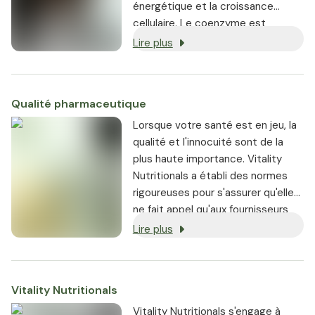
énergétique et la croissance
cellulaire. Le coenzyme est
considéré comme l'étincelle
Lire plus
d'allumage de la vitalité et de la
performance.
[1]
Qualité pharmaceutique
Lorsque votre santé est en jeu, la
qualité et l'innocuité sont de la
plus haute importance. Vitality
Nutritionals a établi des normes
rigoureuses pour s'assurer qu'elle
ne fait appel qu'aux fournisseurs
les plus réputés.
Lire plus
Vitality Nutritionals
Vitality Nutritionals s'engage à