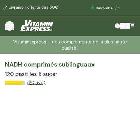
Livraison offerte dès 50€
:
4.1
/
5
Menu
VitaminExpress – des compléments de la plus haute
qualité !
NADH comprimés sublinguaux
120 pastilles á sucer
(20 avis)