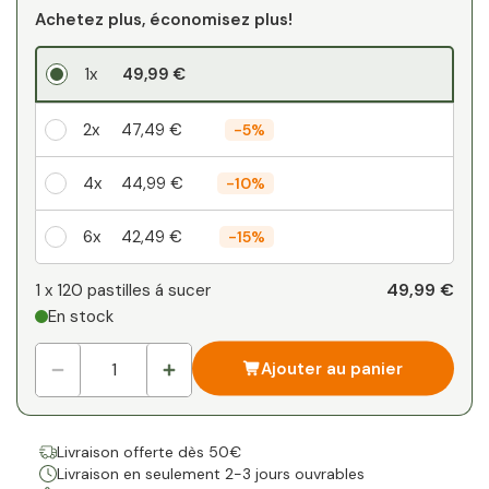
Achetez plus, économisez plus!
1x
49,99 €
2x
47,49 €
-
5%
4x
44,99 €
-
10%
6x
42,49 €
-
15%
Votre remise personnelle
49,99 €
1 x
120 pastilles á sucer
En stock
1
x
0,00 €
-
%
Ajouter au panier
Livraison offerte dès 50€
Livraison en seulement 2-3 jours ouvrables