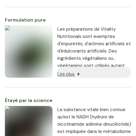
intestinal, à la différence des
gélules, par exemple. Cela permet
Formulation pure
aux composés du
compriméd'atteindreplus
Les préparations de Vitality
rapidementle sang.
Nutritionals sont exemptes
d'impuretés, d'arômes artificiels et
d'édulcorants artificiels. Des
ingrédients végétaliens ou
végétariens sont utilisés autant
que possible, et chaque produit
Lire plus
est garanti sans OGM.
Étayé par la science
La substance vitale bien connue
qu'est le NADH (hydrure de
nicotinamide adénine dinucléotide)
est impliquée dans le métabolisme