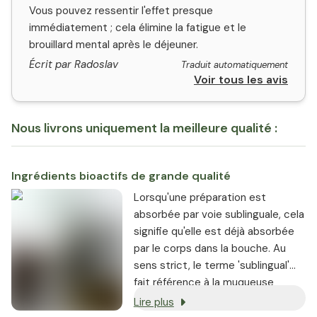
Vous pouvez ressentir l'effet presque
immédiatement ; cela élimine la fatigue et le
brouillard mental après le déjeuner.
Écrit par Radoslav
Traduit automatiquement
Voir tous les avis
Nous livrons uniquement la meilleure qualité :
Ingrédients bioactifs de grande qualité
Lorsqu'une préparation est
absorbée par voie sublinguale, cela
signifie qu'elle est déjà absorbée
par le corps dans la bouche. Au
sens strict, le terme 'sublingual'
fait référence à la muqueuse
située sous la langue. Cela permet
Lire plus
de contourner le système gastro-