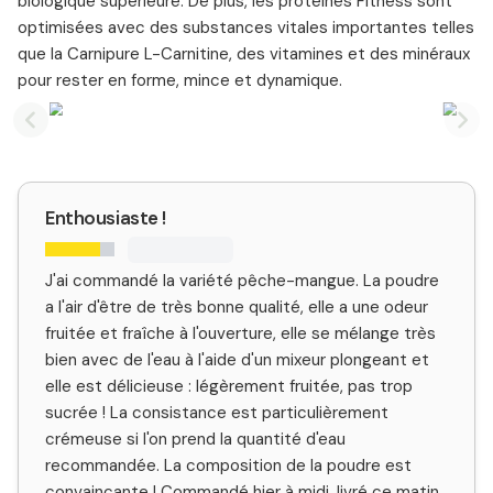
biologique supérieure. De plus, les protéines Fitness sont
optimisées avec des substances vitales importantes telles
que la Carnipure L-Carnitine, des vitamines et des minéraux
pour rester en forme, mince et dynamique.
Previous slide
Nex
Enthousiaste !
J'ai commandé la variété pêche-mangue. La poudre
a l'air d'être de très bonne qualité, elle a une odeur
fruitée et fraîche à l'ouverture, elle se mélange très
bien avec de l'eau à l'aide d'un mixeur plongeant et
elle est délicieuse : légèrement fruitée, pas trop
sucrée ! La consistance est particulièrement
crémeuse si l'on prend la quantité d'eau
recommandée. La composition de la poudre est
convaincante ! Commandé hier à midi, livré ce matin.