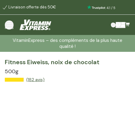
Livraison offerte dès 50€
:
4.1
/
5
Menu
VitaminExpress – des compléments de la plus haute
qualité !
Fitness Eiweiss, noix de chocolat
500g
(182 avis)