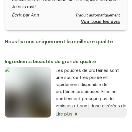
Je suis ravi !
Écrit par Ann
Traduit automatiquement
Voir tous les avis
Nous livrons uniquement la meilleure qualité :
Ingrédients bioactifs de grande qualité
Les poudres de protéines sont
une source très prisée et
rapidement disponible de
protéines précieuses. Elles ne
contiennent presque pas de
graisses et sont donc digérées de
manière optimale et facilement
Lire plus
absorbées. Les boissons
protéinées sont rapides à