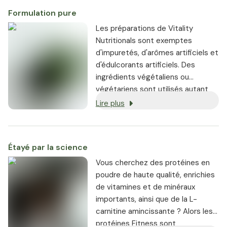
préparer, ont un goût délicieux et
Formulation pure
peuvent être prises comme
substitut d'un repas ou comme
Les préparations de Vitality
en-cas.
Nutritionals sont exemptes
d'impuretés, d'arômes artificiels et
d'édulcorants artificiels. Des
ingrédients végétaliens ou
végétariens sont utilisés autant
que possible, et chaque produit
Lire plus
est garanti sans OGM.
Étayé par la science
Vous cherchez des protéines en
poudre de haute qualité, enrichies
de vitamines et de minéraux
importants, ainsi que de la L-
carnitine amincissante ? Alors les
protéines Fitness sont