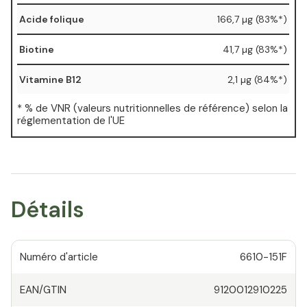
Acide folique
166,7 µg (83%*)
Biotine
41,7 µg (83%*)
Vitamine B12
2,1 µg (84%*)
* % de VNR (valeurs nutritionnelles de référence) selon la
réglementation de l'UE
Détails
Numéro d'article
6610-151F
EAN/GTIN
9120012910225