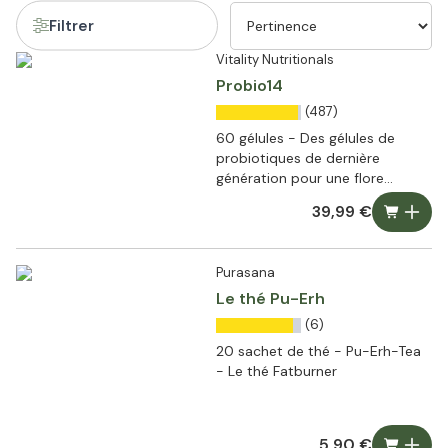
Filtrer
Vitality Nutritionals
Probio14
(487)
60 gélules - Des gélules de
probiotiques de dernière
génération pour une flore
intestinale saine
39,99 €
Purasana
Le thé Pu-Erh
(6)
20 sachet de thé - Pu-Erh-Tea
- Le thé Fatburner
5,90 €