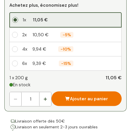
Achetez plus, économisez plus!
1x
11,05 €
2x
10,50 €
-
5%
4x
9,94 €
-
10%
6x
9,39 €
-
15%
Votre remise personnelle
11,05 €
1 x
200 g
En stock
1
x
0,00 €
-
%
Ajouter au panier
Livraison offerte dès 50€
Livraison en seulement 2-3 jours ouvrables