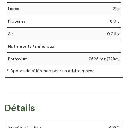
Fibres
21 g
Protéines
8,0 g
Sel
0,06 g
Nutriments / minéraux
Potassium
2525 mg (72%*)
* Apport de référence pour un adulte moyen
Détails
Numéro d'article
4580