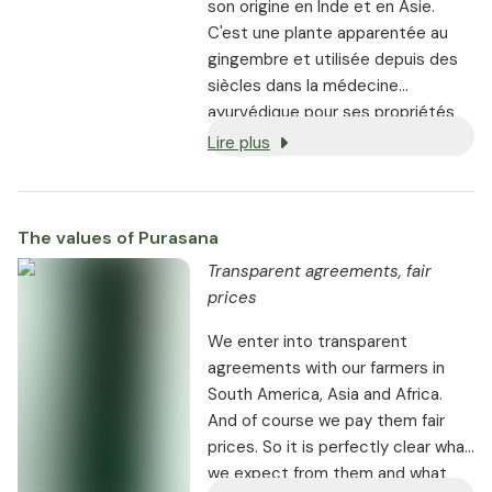
son origine en Inde et en Asie.
C'est une plante apparentée au
gingembre et utilisée depuis des
siècles dans la médecine
ayurvédique pour ses propriétés
bénéfiques. La poudre jaune
Lire plus
orangé provient de la racine,
contient des curcuminoïdes et a
un effet de soutien pour le foie, la
The values of Purasana
digestion et les articulations
souples.
Transparent agreements, fair
prices
We enter into transparent
agreements with our farmers in
South America, Asia and Africa.
And of course we pay them fair
prices. So it is perfectly clear what
we expect from them and what