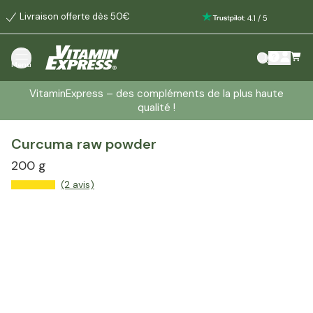
Livraison offerte dès 50€
:
4.1
/
5
Menu
VitaminExpress – des compléments de la plus haute
qualité !
Curcuma raw powder
200 g
(2 avis)