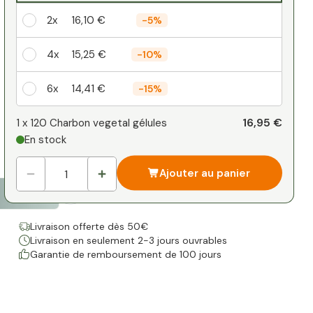
2x
16,10 €
-
5%
4x
15,25 €
-
10%
6x
14,41 €
-
15%
Votre remise personnelle
16,95 €
1 x
120 Charbon vegetal gélules
En stock
1
x
0,00 €
-
%
Ajouter au panier
Livraison offerte dès 50€
Livraison en seulement 2-3 jours ouvrables
Garantie de remboursement de 100 jours