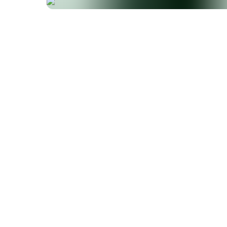
Sans lait
Sans oeuf
Sans poisson
S
Sans gélatine
Sans gluten
Hypoallergén
Sans édulcorants artificiels
Sans aromatisa
Sans stéarate de magnésium
Sans cellulose
Sans dioxyde de silicium
Sans succédanés d
Certifiée Bio
Sans arachides
Sans cons
Sans soja
Sans sucre
Vegan
Végét
Fabriqué en Europe
Sans additifs