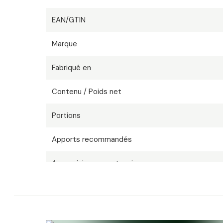
EAN/GTIN
Marque
Fabriqué en
Contenu / Poids net
Portions
Apports recommandés
Approvisionnement en jours
Prix par KG/L
Régime