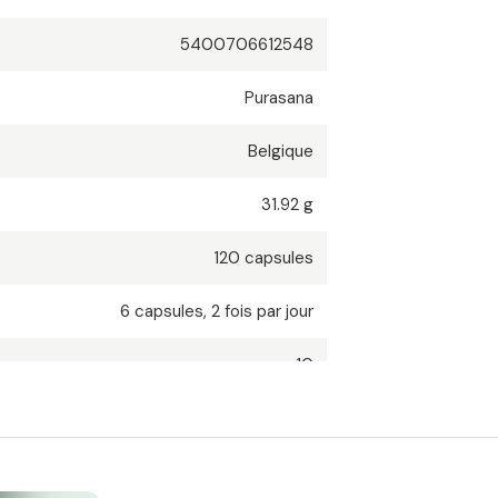
5400706612548
Purasana
Belgique
31.92 g
120
capsules
6
capsules
,
2 fois par jour
10
531,02 €
/
1kg
TVA compris