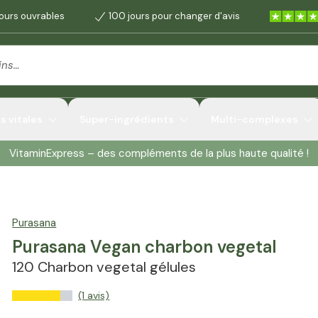
jours ouvrables
100 jours pour changer d'avis
 vitales
Super-ingrédients
Multi-complexes
VitaminExpress – des compléments de la plus haute qualité !
Purasana
Purasana Vegan charbon vegetal
120 Charbon vegetal gélules
(1 avis)