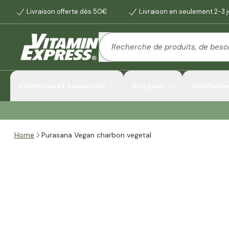
Livraison offerte dès 50€
Livraison en seulement 2-3 
Vitamines et essentiels
Bon pour
Substances
Home
Purasana Vegan charbon vegetal