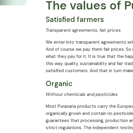
The values of 
ans colorants
Sans fructose
Satisfied farmers
ique
Sans lactose
ntes synthétiques
Transparent agreements, fair prices
 microcristalline
We enter into transparent agreements with
u sucre
Sans GMO
Sans noix
And of course we pay them fair prices. So
what they pay for it. It is true that the ha
ervateurs
Sans crustacés
this way, quality, sustainability and fair tra
arien
Sans blé
Sans levure
satisfied customers. And that in turn make
Organic
Without chemicals and pesticides
Most Purasana products carry the European
organically grown and contain no pesticides
guarantees that processing, production an
strict regulations. The independent testin