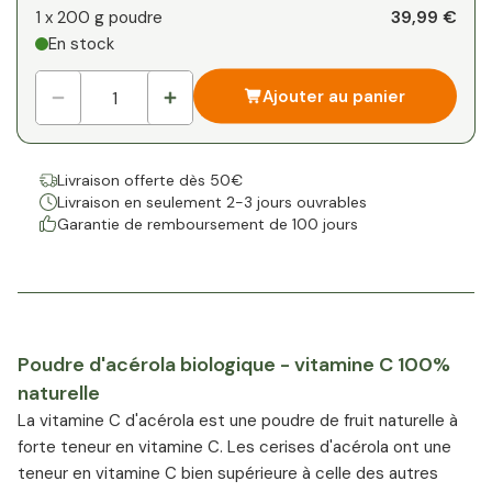
Votre remise personnelle
39,99 €
1 x
200 g poudre
En stock
1
x
0,00 €
-
%
Ajouter au panier
Livraison offerte dès 50€
Livraison en seulement 2-3 jours ouvrables
Garantie de remboursement de 100 jours
Poudre d'acérola biologique - vitamine C 100%
naturelle
La vitamine C d'acérola est une poudre de fruit naturelle à
forte teneur en vitamine C. Les cerises d'acérola ont une
teneur en vitamine C bien supérieure à celle des autres