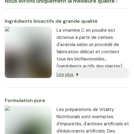
Nous livrons uniquement la meilleure qualité :
Ingrédients bioactifs de grande qualité
La vitamine C en poudre est
obtenue à partir de cerises
d'acérola selon un procédé de
fabrication délicat et contient
tous les bioflavonoïdes
(ingrédients actifs des plantes)
d'origine naturelle. Mélangée à
Lire plus
l'eau, vous obtenez une boisson
rafraîchissante et savoureuse,
riche en vitamine C. Grâce à elle,
Formulation pure
vous pouvez facilement
compenser ou prévenir une
Les préparations de Vitality
carence en vitamine C.
Nutritionals sont exemptes
d'impuretés, d'arômes artificiels et
d'édulcorants artificiels. Des