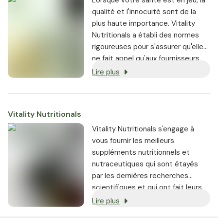
Lorsque votre santé est en jeu, la
qualité et l'innocuité sont de la
plus haute importance. Vitality
Nutritionals a établi des normes
rigoureuses pour s'assurer qu'elle
ne fait appel qu'aux fournisseurs
les plus réputés.
Lire plus
Vitality Nutritionals
Vitality Nutritionals s'engage à
vous fournir les meilleurs
suppléments nutritionnels et
nutraceutiques qui sont étayés
par les dernières recherches
scientifiques et qui ont fait leurs
preuves.
Lire plus