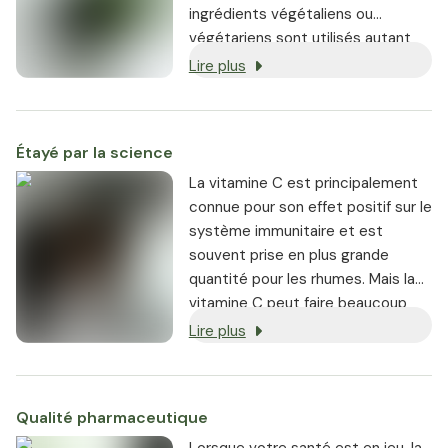
ingrédients végétaliens ou
végétariens sont utilisés autant
que possible, et chaque produit
Lire plus
est garanti sans OGM.
Étayé par la science
La vitamine C est principalement
connue pour son effet positif sur le
système immunitaire et est
souvent prise en plus grande
quantité pour les rhumes. Mais la
vitamine C peut faire beaucoup
plus, comme, par exemple :
Lire plus
Qualité pharmaceutique