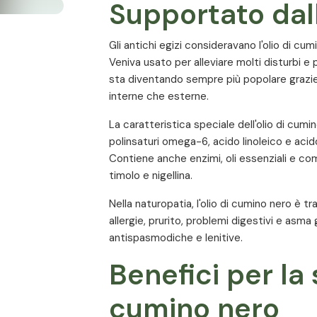
capsule vegetali e quindi adatto anche 
Supportato dal
Dati nutrizionali
Gli antichi egizi consideravano l'olio di c
Veniva usato per alleviare molti disturbi e 
tale (acqua,
Dose giornaliera raccomandata:
3 x 2 ca
sta diventando sempre più popolare grazie
interne che esterne.
Quantità per dose giornalier
La caratteristica speciale dell'olio di cumi
polinsaturi omega-6, acido linoleico e acid
Contiene anche enzimi, oli essenziali e c
timolo e nigellina.
Olio di semi di cumino nero
Nella naturopatia, l'olio di cumino nero è t
allergie, prurito, problemi digestivi e asma
antispasmodiche e lenitive.
Benefici per la 
cumino nero