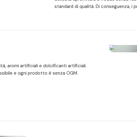
standard di qualità. Di conseguenza, i p
preservati il più possibile.
Elevata biodisponibilità e bioattivit
freddo al 100% naturale nella sua forma 
naturale viene assorbito in modo ottimal
rapidamente.
Ogni capsula fornisce il dosaggio o
cumino nero. A seconda delle esigenze,
 aromi artificiali e dolcificanti artificiali.
capsule. Grazie alla loro forma ovale, le
ossibile e ogni prodotto è senza OGM.
Prodotto da esperti:
le capsule di ol
da esperti con oltre 30 anni di esper
qualità costantemente elevata, su cui 
Qualità comprovata:
il prezioso olio 
utilizzando le più recenti tecnologie a
integratore di olio di semi di cumino ner
Naturalmente puro e vegano:
l'olio 
coloranti, aromi, allergeni, gelatina e