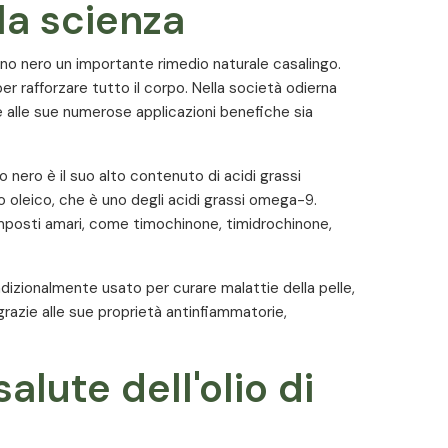
a vegani e vegetariani.
la scienza
umino nero un importante rimedio naturale casalingo.
per rafforzare tutto il corpo. Nella società odierna
psules
 alle sue numerose applicazioni benefiche sia
no nero è il suo alto contenuto di acidi grassi
o oleico, che è uno degli acidi grassi omega-9.
Quantità per 6 capsules
omposti amari, come timochinone, timidrochinone,
3000 mg
radizionalmente usato per curare malattie della pelle,
 grazie alle sue proprietà antinfiammatorie,
salute dell'olio di