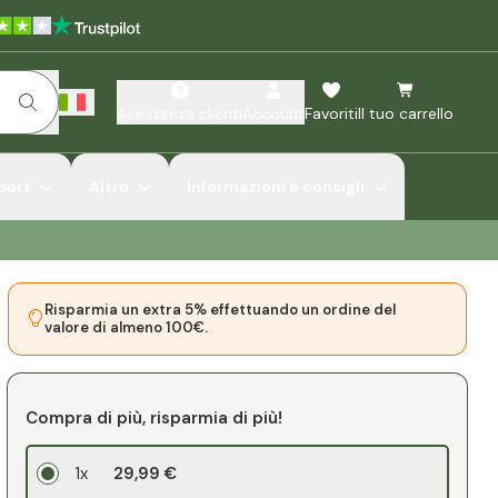
Assistenza clienti
Account
Favoriti
Il tuo carrello
port
Altro
Informazioni e consigli
Risparmia un extra 5% effettuando un ordine del
valore di almeno 100€.
Compra di più, risparmia di più!
1x
29,99 €