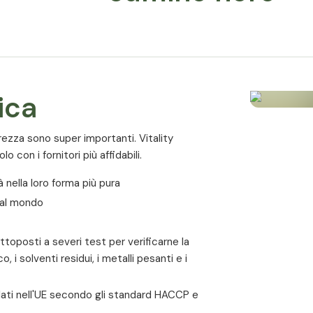
Centinaia di studi hanno dimostrato gli effet
mostra che gli egiziani avevano ragione a 
che esternamente, per curare problemi di 
L'acido linoleico essenziale favorisce la 
ica
dall'organismo. Queste sono coinvolte nell
riduzione dell'infiammazione e nel blocco d
prolungata, si riduce la suscettibilità alle 
urezza sono super importanti. Vitality
raffreddore da fieno, allergie e asma.
o con i fornitori più affidabili.
Grazie al suo alto contenuto di acidi grassi
à nella loro forma più pura
positivo su psoriasi, eczema, neurodermite
 al mondo
dentro che fuori.
Il timochinone blocca la formazione dei l
ttoposti a severi test per verificarne la
ruolo nell'infiammazione e nell'asma.
, i solventi residui, i metalli pesanti e i
L'olio di cumino nero cura anche le infiamm
sulati nell'UE secondo gli standard HACCP e
trattamento dell'acne e aiuta a guarire le i