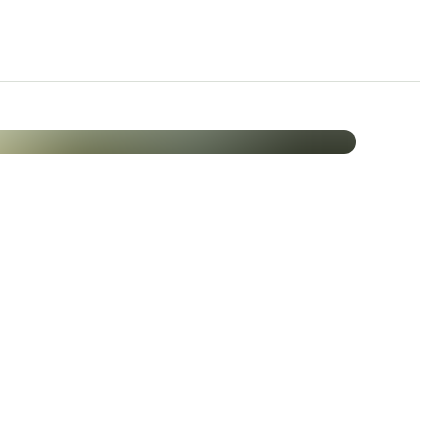
ti positivi dell'olio di cumino nero. La ricerca
usare questo olio già 2000 anni fa, sia internamente
salute.
formazione delle prostaglandine prodotte
a regolazione del sistema immunitario, nella
el rilascio di istamina. Con un'assunzione
allergie, il che può avere un effetto positivo su
 insaturi, l'olio di cumino nero ha anche un effetto
, eruzioni cutanee e prurito associato, sia se usato
eucotrieni. Queste sostanze messaggere giocano un
azioni cutanee, il che lo rende adatto al
mperfezioni della pelle.