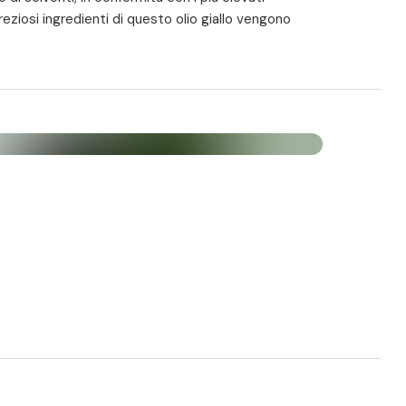
reziosi ingredienti di questo olio giallo vengono
à:
contiene solo olio di cumino nero spremuto a
naturale e più efficace. L'olio di cumino nero
e dall'organismo e gli effetti positivi si attivano
ttimale
: ogni capsula contiene 500 mg di olio di
 è possibile assumere la quantità appropriata di
 capsule sono facili da deglutire.
io di semi di cumino nero sono prodotte in Germania
ienza. Decenni di competenza garantiscono una
puoi fare affidamento.
di semi neri viene testato per verificarne la purezza,
nalitiche. Questo ti dà la certezza di assumere un
o di alta qualità.
di semi di cumino nero è privo di conservanti,
 sostanze geneticamente modificate. È contenuto in