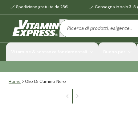
Spedizione gratuita da 25€
Consegna in solo 3-5 g
Vitamine & sostanze fondamentali
Buono per
Home
Olio Di Cumino Nero