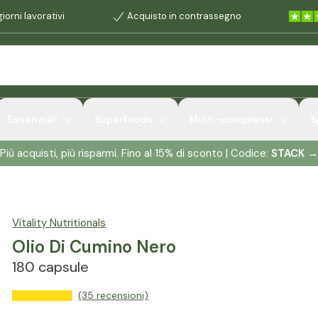
iorni lavorativi
Acquisto in contrassegno
Essenziali
Superfoods
Multi-complessi
S
Più acquisti, più risparmi. Fino al 15% di sconto | Codice:
STACK
→
Vitality Nutritionals
Olio Di Cumino Nero
180 capsule
(35 recensioni)