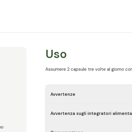
Supporta inoltre la funzione epatica e acce
L'olio di cumino nero ha anche un effetto a
Viene utilizzato anche per proteggere il fegato
sangue, ipertensione, glicemia alta e dolori 
Uso
Assumere 2 capsule tre volte al giorno co
Avvertenze
Avvertenza sugli integratori alimenta
no