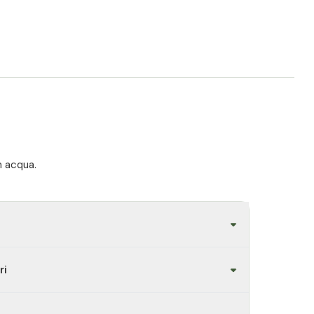
lera la rigenerazione del fegato.
ntibatterico e antimicotico.
 e i reni in caso di livelli elevati di lipidi nel
articolari.
n acqua.
ri