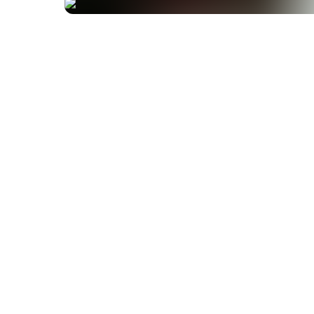
Ingredienti
Olio di semi di cumino nero egiziano*, capsula vege
amido di tapioca modificato, umettante: glicerolo,
antiossidante: alfa-tocoferolo).
*Da coltivazione biologica controllata
Garantito puro e senza additivi:
senza lattosio, glutine, lievito, soia
senza frumento e latticini
senza coloranti artificiali e conservanti
senza sostanze geneticamente modificate
senza ingredienti di origine animale
confezionato in capsule vegetali
adatto a vegetariani, vegani e diabetici