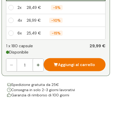
2x
28,49 €
-
5%
4x
26,99 €
-
10%
6x
25,49 €
-
15%
Il vostro sconto personale
29,99 €
1 x
180 capsule
Disponibile
1
x
0,00 €
-
%
Aggiungi al carrello
Spedizione gratuita da 25€
Consegna in solo 2-3 giorni lavorativi
Garanzia di rimborso di 100 giorni