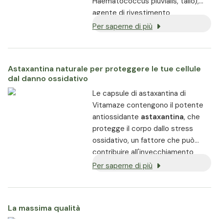
Haematococcus pluvialis, tallo),
agente di rivestimento
(idrossipropilmetilcellulosa;
Per saperne di più
capsula vegetale), polvere di alghe
spirulina (Arthrospira platensis,
tallo), agente di carica (cellulosa
Astaxantina naturale per proteggere le tue cellule
microcristallina), tiamina HCl
dal danno ossidativo
(vitamina B1).
Le capsule di astaxantina di
Vitamaze contengono il potente
antiossidante
astaxantina
, che
protegge il corpo dallo stress
ossidativo, un fattore che può
contribuire all'invecchiamento
precoce e al deterioramento
Per saperne di più
generale della salute.
La massima qualità