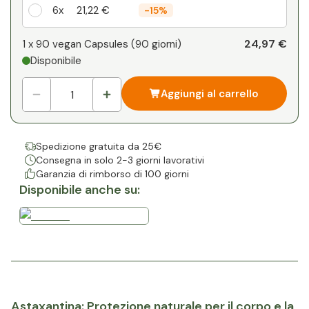
6x
21,22 €
-
15%
Il vostro sconto personale
24,97 €
1 x
90 vegan Capsules
(
90
giorni
)
Disponibile
1
x
0,00 €
-
%
Aggiungi al carrello
Spedizione gratuita da 25€
Consegna in solo 2-3 giorni lavorativi
Garanzia di rimborso di 100 giorni
Disponibile anche su:
Astaxantina: Protezione naturale per il corpo e la