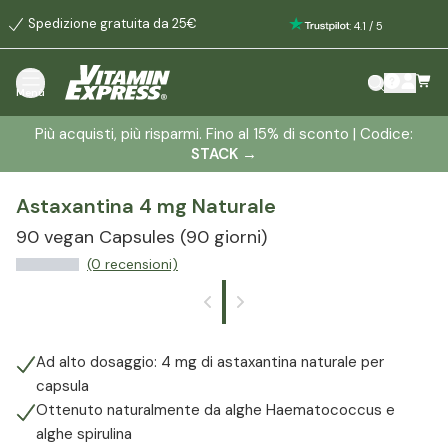
Spedizione gratuita da 25€
:
4.1
/
5
Menù
Più acquisti, più risparmi. Fino al 15% di sconto | Codice:
STACK
→
Astaxantina 4 mg Naturale
90 vegan Capsules
(90 giorni)
(0 recensioni)
Ad alto dosaggio: 4 mg di astaxantina naturale per
capsula
Ottenuto naturalmente da alghe Haematococcus e
alghe spirulina