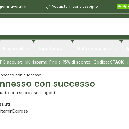
iorni lavorativi
Acquisto in contrassegno
Essenziali
Superfoods
Multi-complessi
S
Più acquisti, più risparmi. Fino al 15% di sconto | Codice:
STACK
→
onnesso con successo
nnesso con successo
uato con successo il logout.
saluti
VitaminExpress