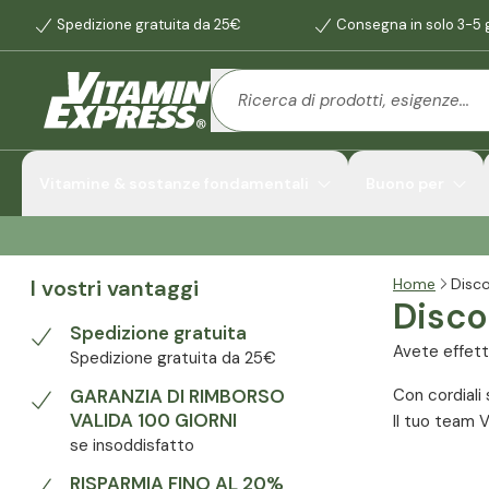
Spedizione gratuita da 25€
Consegna in solo 3-5 g
Vitamine & sostanze fondamentali
Buono per
I vostri vantaggi
Home
Disc
Disco
Spedizione gratuita
Avete effett
Spedizione gratuita da 25€
GARANZIA DI RIMBORSO
Con cordiali 
VALIDA 100 GIORNI
Il tuo team 
se insoddisfatto
RISPARMIA FINO AL 20%