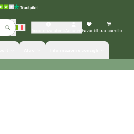
Assistenza clienti
Account
Favoriti
Il tuo carrello
port
Altro
Informazioni e consigli