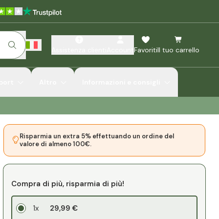
Assistenza clienti
Account
Favoriti
Il tuo carrello
port
Altro
Informazioni e consigli
Risparmia un extra 5% effettuando un ordine del
valore di almeno 100€.
Compra di più, risparmia di più!
1x
29,99 €