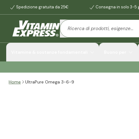
Spedizione gratuita da 25€
Consegna in solo 3-5 g
Vitamine & sostanze fondamentali
Buono per
Home
UltraPure Omega 3-6-9