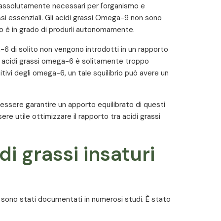
assolutamente necessari per l'organismo e
Quantità per 2 capsule
si essenziali. Gli acidi grassi Omega-9 non sono
mo è in grado di produrli autonomamente.
800 mg
-6 di solito non vengono introdotti in un rapporto
320 mg
240 mg
di acidi grassi omega-6 è solitamente troppo
tivi degli omega-6, un tale squilibrio può avere un
800 mg
160 mg
nessere garantire un apporto equilibrato di questi
800 mg
ere utile ottimizzare il rapporto tra acidi grassi
440 mg
idi grassi insaturi
uri sono stati documentati in numerosi studi. È stato
turi che quelli polinsaturi svolgono un ruolo vitale