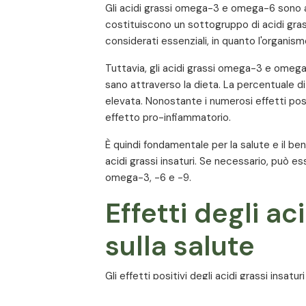
Gli acidi grassi omega-3 e omega-6 sono 
 vegetale,
costituiscono un sottogruppo di acidi gras
considerati essenziali, in quanto l'organis
Olio di pesce
Tuttavia, gli acidi grassi omega-3 e omega
di cui EPA (Omega-3)
di cui DHA (Omega-3)
sano attraverso la dieta. La percentuale 
elevata. Nonostante i numerosi effetti posi
Olio di borragine
effetto pro-infiammatorio.
di cui Acido gamma-linolenico (Omega-6)
È quindi fondamentale per la salute e il be
Olio extravergine di oliva
acidi grassi insaturi. Se necessario, può ess
di cui Acido oleico (Omega-9)
omega-3, -6 e -9.
Effetti degli ac
sulla salute
Gli effetti positivi degli acidi grassi insat
dimostrato che sia gli acidi grassi monoinsa