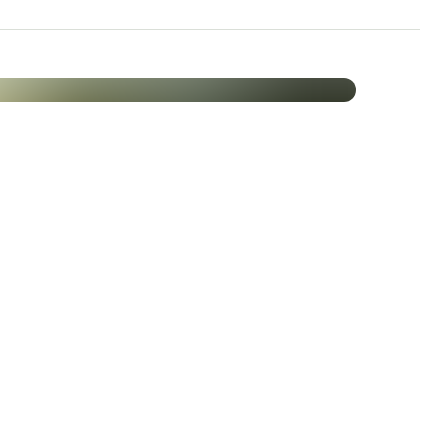
si essenziali non possono essere prodotti
averso l’alimentazione e la dieta. L'assunzione di
ribuire a sostenere un'alimentazione ottimale.
i omega-6 e omega-9 sulla
a-linolenico (GLA) dell'olio di borragine, sono
ega-9, come l'acido oleico dell'olio d'oliva, sono acidi
 la sicurezza alimentare (EFSA), la sostituzione
noinsaturi e/o polinsaturi nella dieta aiuta a
l sangue.
[1]
n ruolo importante nel sostenere il sistema
idi grassi Omega-9 favoriscono anche il metabolismo.
 omega-3 sulla salute