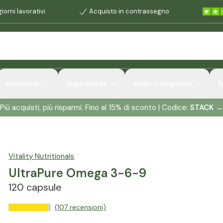
iorni lavorativi
Acquisto in contrassegno
Essenziali
Superfoods
Multi-complessi
S
Più acquisti, più risparmi. Fino al 15% di sconto | Codice:
STACK
→
Vitality Nutritionals
UltraPure Omega 3-6-9
120 capsule
(107 recensioni)