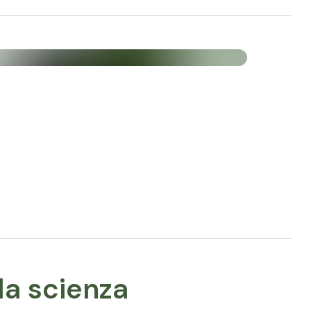
acido eicosapentaenoico) e DHA (acido
i pesce TG 4030 in un rapporto ideale di 4:3 e
efficiente dall'organismo.
Tra tutti gli oli vegetali, l'olio di borragine
linolenico (GLA).
 oliva
a-9 non essenziale. L'olio d'oliva è particolarmente
 di oliva è la qualità più elevata di olio d'oliva.
, mentre "extra" denota una qualità superiore.
le
la scienza