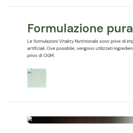
Formulazione pura
Le formulazioni Vitality Nutritionals sono prive di impu
artificiali. Ove possibile, vengono utilizzati ingredi
privo di OGM.
Ingredienti
Olio di
pesce
con l‘80 % di acidi grassi Omega 3, il
e il 30 % di DHA; olio di borragine (Borago officinalis 
% di acidi grassi Omega 6; olio di oliva (Olea europae
55 % di acidi grassi Omega 9; involucro della capsul