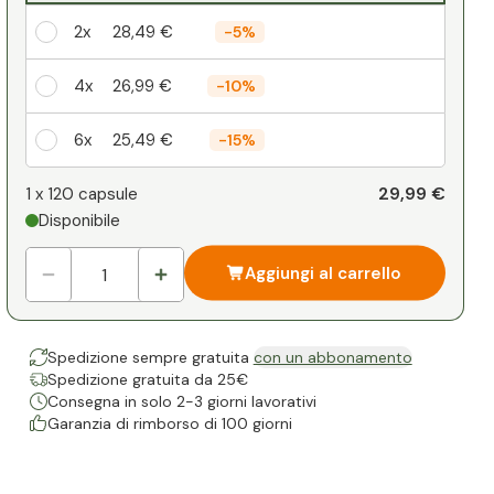
2x
28,49 €
-
5%
4x
26,99 €
-
10%
6x
25,49 €
-
15%
Il vostro sconto personale
29,99 €
1 x
120 capsule
Disponibile
1
x
0,00 €
-
%
Aggiungi al carrello
Spedizione sempre gratuita
con un abbonamento
Spedizione gratuita da 25€
Consegna in solo 2-3 giorni lavorativi
Garanzia di rimborso di 100 giorni