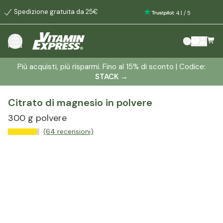
Spedizione gratuita da 25€
:
4.1
/
5
Menù
Più acquisti, più risparmi. Fino al 15% di sconto | Codice:
STACK
→
Citrato di magnesio in polvere
300 g polvere
(64 recensioni)