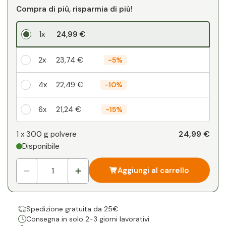
Compra di più, risparmia di più!
1x
24,99 €
2x
23,74 €
-
5%
4x
22,49 €
-
10%
6x
21,24 €
-
15%
Il vostro sconto personale
24,99 €
1 x
300 g polvere
Disponibile
1
x
0,00 €
-
%
Aggiungi al carrello
Spedizione gratuita da 25€
Consegna in solo 2-3 giorni lavorativi