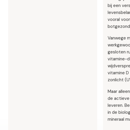
bij een ve
levensbelan
vooral voo
botgezondh
Vanwege m
werkgewoon
gesloten ru
vitamine-d
wijdverspr
vitamine D
zonlicht (U
Maar alleen
de actieve
leveren. B
in de biol
mineraal m