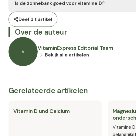
Is de zonnebank goed voor vitamine D?
zorgt weliswaar voor een snellere bruining, maar is ook schad
Nee. Het kan weliswaar iets bijdragen, maar de prijs is hoog
Deel dit artikel
voedingssupplementen is veiliger en effectiever.
Over de auteur
VitaminExpress Editorial Team
V
Bekijk alle artikelen
Gerelateerde artikelen
Vitamin D und Calcium
Magnesiu
ondersch
Vitamine D
belangrijks