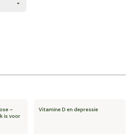
zon of
ose –
Vitamine D en depressie
k is voor