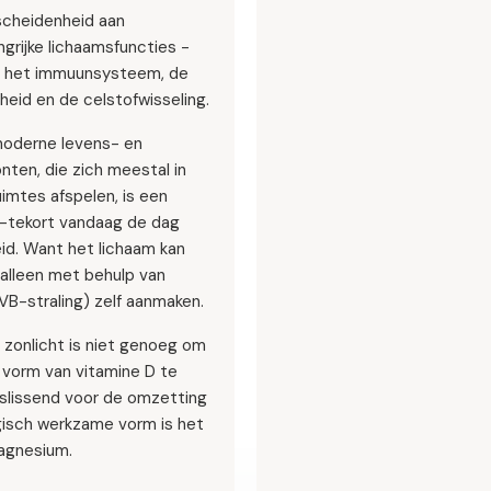
rscheidenheid aan
grijke lichaamsfuncties -
r het immuunsysteem, de
eid en de celstofwisseling.
oderne levens- en
ten, die zich meestal in
imtes afspelen, is een
-tekort vandaag de dag
eid. Want het lichaam kan
 alleen met behulp van
VB-straling) zelf aanmaken.
 zonlicht is niet genoeg om
 vorm van vitamine D te
eslissend voor de omzetting
ogisch werkzame vorm is het
agnesium.