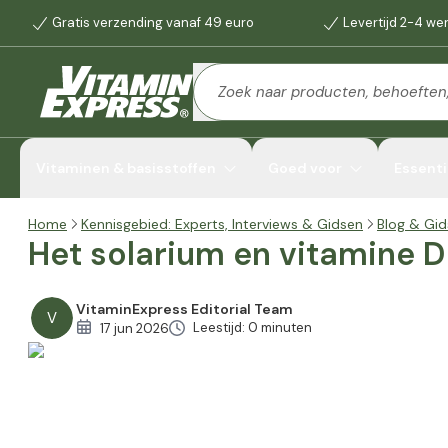
Gratis verzending vanaf 49 euro
Levertijd 2-4 w
Vitaminen & basisstoffen
Goed voor
Essenti
Home
Kennisgebied: Experts, Interviews & Gidsen
Blog & Gid
Het solarium en vitamine D
VitaminExpress Editorial Team
V
Leestijd: 0 minuten
17 jun 2026