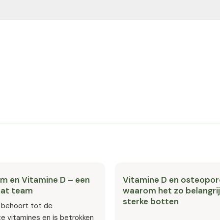
elijker voor de huid.
: huidveroudering, DNA-schade en risico op kanker. Vitamine D via de 
m en Vitamine D – een
Vitamine D en osteopor
at team
waarom het zo belangrij
sterke botten
 behoort tot de
te vitamines en is betrokken