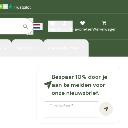
Help
Account
Favorieten
Winkelwagen
n
Zelfzorg
Alle producten
Bespaar 10% door je
aan te melden voor
onze nieuwsbrief.
E-mailadres
*