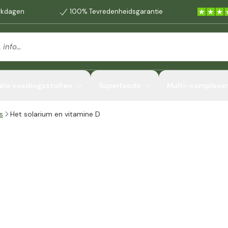
erkdagen
100% Tevredenheidsgarantie
ële voedingsstoffen
Superfoods
Multi-complexe
s
Het solarium en vitamine D