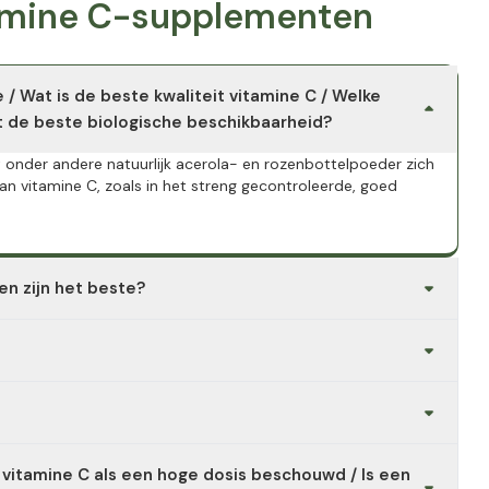
tamine C-supplementen
 / Wat is de beste kwaliteit vitamine C / Welke
t de beste biologische beschikbaarheid?
onder andere natuurlijk acerola- en rozenbottelpoeder zich
 vitamine C, zoals in het streng gecontroleerde, goed
en zijn het beste?
 PureWay Vitamin C 700 mg, overtuigen door hun
g.
losbare micronutriënt, waarbij de aanbevolen inname in
systeem en het zenuwstelsel, een normaal
 vitamine C als een hoge dosis beschouwd / Is een
nezuur de cellen te beschermen tegen oxidatieve stress en