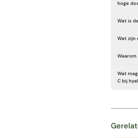
verhoogt 
hoge dos
Hooggedos
Wat is d
vitamine C
alcoholgeb
Om het ri
Wat zijn
voedingss
Welke vorm
Waarom i
Liposomal
(bijvoorb
De popula
Wat mag 
aanzienlij
C bij hy
Als u bep
combinati
interacties
Gerelat