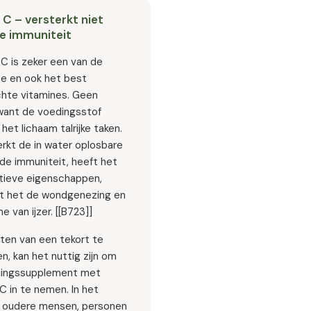
 C – versterkt niet
de immuniteit
C is zeker een van de
e en ook het best
hte vitamines. Geen
want de voedingsstof
 het lichaam talrijke taken.
rkt de in water oplosbare
de immuniteit, heeft het
atieve eigenschappen,
t het de wondgenezing en
 van ijzer. [[B723]]⁠
ten van een tekort te
, kan het nuttig zijn om
dingssupplement met
C in te nemen. In het
r oudere mensen, personen