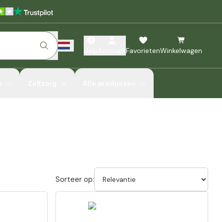
Help
Account
Favorieten
Winkelwagen
n
Zelfzorg
Alle producten
Sorteer op: