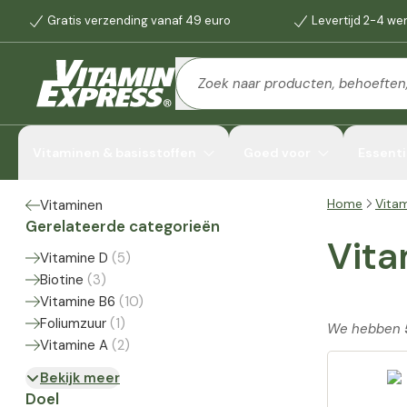
Gratis verzending vanaf 49 euro
Levertijd 2-4 w
Vitaminen & basisstoffen
Goed voor
Essenti
Home
Vita
Vitaminen
Gerelateerde categorieën
Vita
Vitamine D
(
5
)
Biotine
(
3
)
Vitamine B6
(
10
)
Foliumzuur
(
1
)
We hebben
Vitamine A
(
2
)
Bekijk meer
Doel