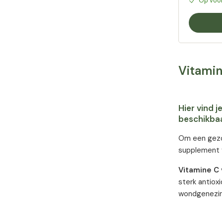
Op voo
Vitamin
Hier vind 
beschikbaa
Om een gezon
supplement v
Vitamine C
sterk antiox
wondgenezin