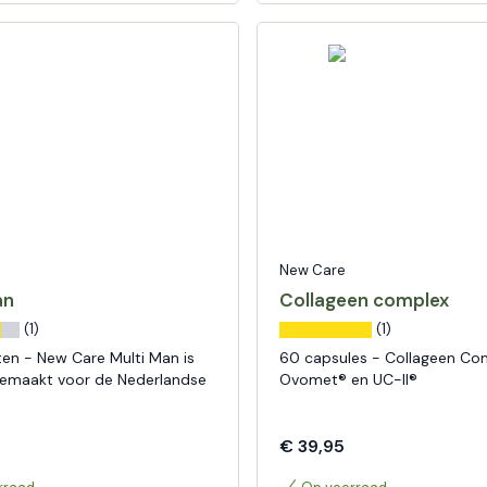
New Care
an
Collageen complex
(1)
(1)
ten - New Care Multi Man is
60 capsules - Collageen Co
gemaakt voor de Nederlandse
Ovomet® en UC-II®
€ 39,95