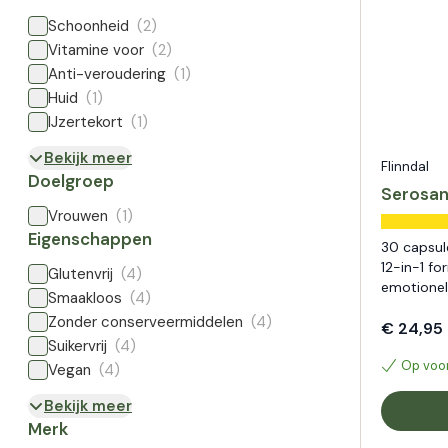
Schoonheid
(2)
Vitamine voor
(2)
Anti-veroudering
(1)
Huid
(1)
IJzertekort
(1)
Bekijk meer
Flinndal
Doelgroep
Serosan
Vrouwen
(1)
Eigenschappen
30 capsul
12-in-1 f
Glutenvrij
(4)
emotionel
Smaakloos
(4)
Zonder conserveermiddelen
(4)
€ 24,95
Suikervrij
(4)
Op voo
Vegan
(4)
Bekijk meer
Merk