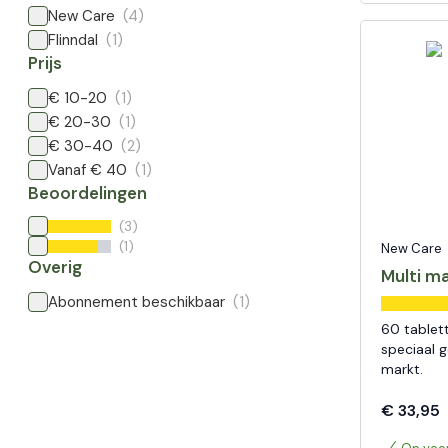
New Care
(4)
Flinndal
(1)
Prijs
€ 10-20
(1)
€ 20-30
(1)
€ 30-40
(2)
Vanaf € 40
(1)
Beoordelingen
(3)
(1)
New Care
Overig
Multi m
Abonnement beschikbaar
(1)
60 tablet
speciaal 
markt.
€ 33,95