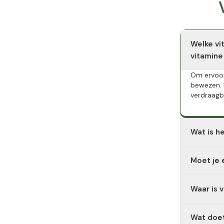
Welke vi
vitamine
Om ervoor
bewezen. 
verdraagb
Wat is h
Vitamine 
Moet je 
gepatente
Ascorbine
Waar is 
acht moe
Vitamine 
Wat doet
energieme