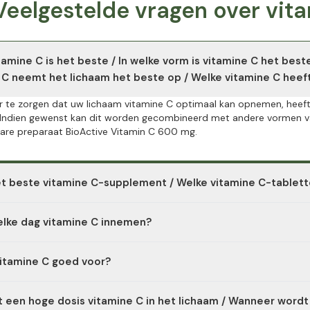
Veelgestelde vragen over vi
tamine C is het beste / In welke vorm is vitamine C het beste
 C neemt het lichaam het beste op / Welke vitamine C heef
 te zorgen dat uw lichaam vitamine C optimaal kan opnemen, heeft 
Indien gewenst kan dit worden gecombineerd met andere vormen van
are preparaat BioActive Vitamin C 600 mg.
et beste vitamine C-supplement / Welke vitamine C-tablett
C-supplementen van topkwaliteit, zoals de veganistische capsules
elke dag vitamine C innemen?
erde PureWay-C® -vitamine C en hun maagvriendelijke samenstellin
zuur kan dagelijks worden ingenomen als een essentiële, in water op
vitamine C goed voor?
t worden genomen.
C draagt onder andere bij aan een normale werking van het immuun
 een hoge dosis vitamine C in het lichaam / Wanneer wordt
tabolisme en een normale mentale functie. Bovendien helpt ascorbi