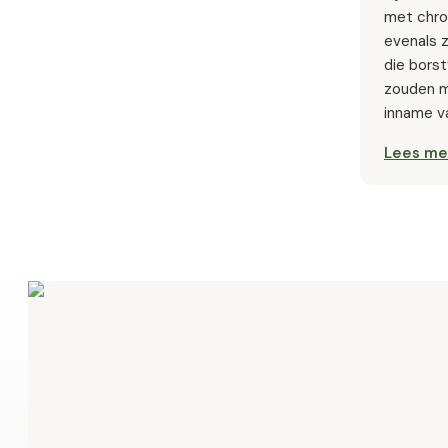
met chro
evenals 
die bors
zouden m
inname v
Lees me