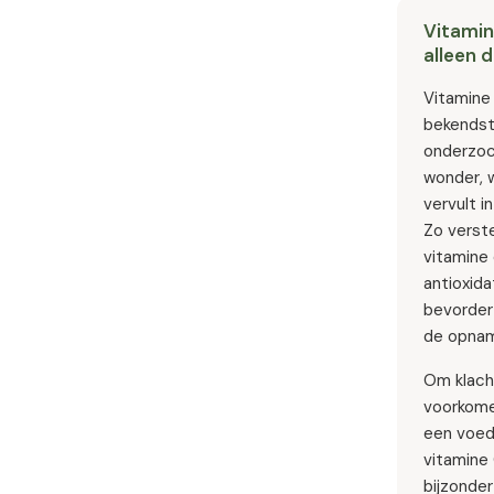
Vitamin
alleen 
Vitamine 
bekendst
onderzoc
wonder, 
vervult in
Zo verste
vitamine 
antioxid
bevorder
de opname
Om klach
voorkomen
een voe
vitamine 
bijzonde