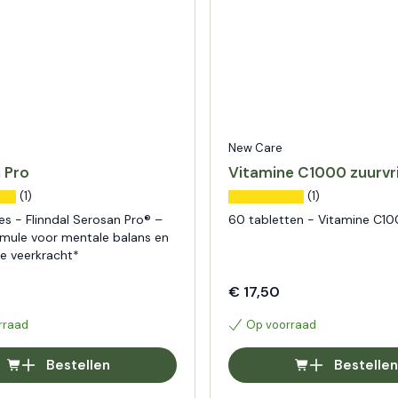
New Care
 Pro
Vitamine C1000 zuurvri
(1)
(1)
es - Flinndal Serosan Pro® –
60 tabletten - Vitamine C100
ormule voor mentale balans en
e veerkracht*
€ 17,50
rraad
Op voorraad
Bestellen
Bestellen