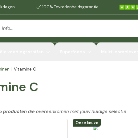
erkdagen
100% Tevredenheidsgarantie
ële voedingsstoffen
Superfoods
Multi-complexe
minen
Vitamine C
mine C
5 producten
die overeenkomen met jouw huidige selectie
Onze keuze